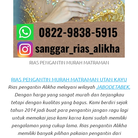
https://www.watchesb.com
.
go
to
these
guys
https://www.mortgagewatches.c
RIAS PENGANTIN MURAH MATRAMAN
his
RIAS PENGANTIN MURAH MATRAMAN UTAN KAYU
comment
Rias pengantin Alikha melayani wilayah
JABODETABEK
,
Dengan harga yang sangat murah dan terjangkau
is
tetapi dengan kualitas yang bagus. Kami berdiri sejak
here
tahun 2014 jadi buat para pengantin jangan ragu lagi
untuk memakai jasa kami karna kami sudah memiliki
replica
pengalaman yang cukup lama. Rias pengantin Alikha
watches
.
memiliki banyak pilihan pakaian pengantin dari