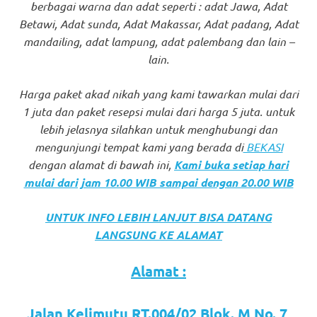
berbagai warna dan adat seperti : adat Jawa, Adat
favorite
Betawi, Adat sunda, Adat Makassar, Adat padang, Adat
replica
mandailing, adat lampung, adat palembang dan lain –
lain.
watches
.
Harga paket akad nikah yang kami tawarkan mulai dari
24
1 juta dan paket resepsi mulai dari harga 5 juta. untuk
Hours
lebih jelasnya silahkan untuk menghubungi dan
mengunjungi tempat kami yang berada di
BEKASI
Online
dengan alamat di bawah ini,
Kami buka setiap hari
replica
mulai dari jam 10.00 WIB sampai dengan 20.00 WIB
rolex
.
UNTUK INFO LEBIH LANJUT BISA DATANG
Discover
LANGSUNG KE ALAMAT
More
Alamat :
Here
Jalan Kelimutu RT.004/02 Blok. M No. 7,