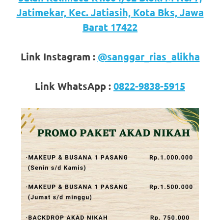
loanswatches.com
.
Jatimekar, Kec. Jatiasih, Kota Bks, Jawa
Wiht
Barat 17422
80%
Link Instagram :
@sanggar_rias_alikha
Discount
replica
Link WhatsApp :
0822-9838-5915
watches
.
click
fake
watches
.
Get
the
facts