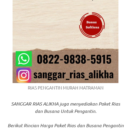
https://www.stockswatches.com
.
anchor
https://www.insurancewatches.c
check
this
link
right
here
RIAS PENGANTIN MURAH MATRAMAN
now
SANGGAR RIAS ALIKHA juga menyediakan Paket Rias
https://www.domainwatches.com
.
dan Busana Untuk Pengantin.
visit
Berikut Rincian Harga Paket Rias dan Busana Pengantin