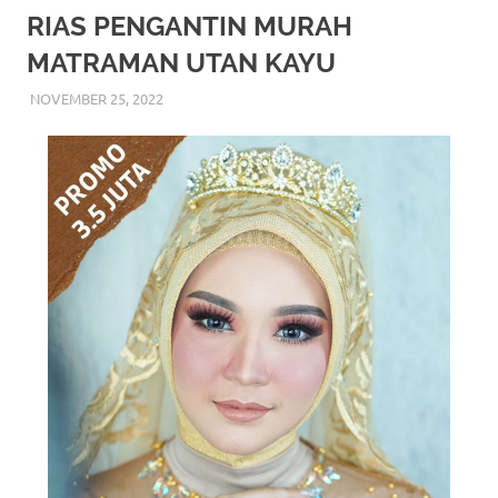
More
RIAS PENGANTIN MURAH
MATRAMAN UTAN KAYU
hints
NOVEMBER 25, 2022
RIASALIKHA
RIAS PENGANTIN
rolex
replica
.
my
website
https://www.watchesf.com
.
To
learn
more
about