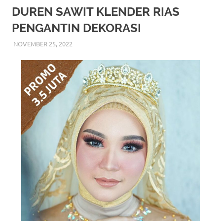
More
DUREN SAWIT KLENDER RIAS
PENGANTIN DEKORASI
hints
NOVEMBER 25, 2022
RIASALIKHA
RIAS PENGANTIN
rolex
replica
.
my
website
https://www.watchesf.com
.
To
learn
more
about