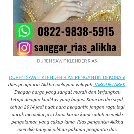
https://www.watchesb.com
.
go
to
these
guys
https://www.mortgagewatches.c
DUREN SAWIT KLENDER RIAS
his
DUREN SAWIT KLENDER RIAS PENGANTIN DEKORASI
comment
Rias pengantin Alikha melayani wilayah
JABODETABEK
,
Dengan harga yang sangat murah dan terjangkau
is
tetapi dengan kualitas yang bagus. Kami berdiri sejak
here
tahun 2014 jadi buat para pengantin jangan ragu lagi
untuk memakai jasa kami karna kami sudah memiliki
replica
pengalaman yang cukup lama. Rias pengantin Alikha
watches
.
memiliki banyak pilihan pakaian pengantin dari