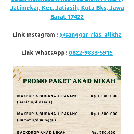
loanswatches.com
.
Jatimekar, Kec. Jatiasih, Kota Bks, Jawa
Wiht
Barat 17422
80%
Link Instagram :
@sanggar_rias_alikha
Discount
replica
Link WhatsApp :
0822-9838-5915
watches
.
click
fake
watches
.
Get
the
facts