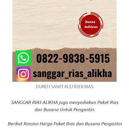
https://www.stockswatches.com
.
anchor
https://www.insurancewatches.c
check
this
link
right
here
DUREN SAWIT KLENDER RIAS
now
SANGGAR RIAS ALIKHA juga menyediakan Paket Rias
https://www.domainwatches.com
.
dan Busana Untuk Pengantin.
visit
Berikut Rincian Harga Paket Rias dan Busana Pengantin