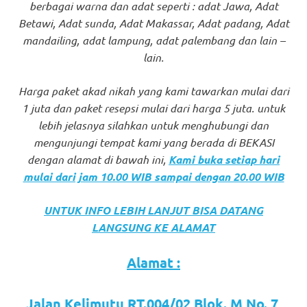
berbagai warna dan adat seperti : adat Jawa, Adat
favorite
Betawi, Adat sunda, Adat Makassar, Adat padang, Adat
replica
mandailing, adat lampung, adat palembang dan lain –
lain.
watches
.
Harga paket akad nikah yang kami tawarkan mulai dari
24
1 juta dan paket resepsi mulai dari harga 5 juta. untuk
Hours
lebih jelasnya silahkan untuk menghubungi dan
mengunjungi tempat kami yang berada di BEKASI
Online
dengan alamat di bawah ini,
Kami buka setiap hari
replica
mulai dari jam 10.00 WIB sampai dengan 20.00 WIB
rolex
.
UNTUK INFO LEBIH LANJUT BISA DATANG
Discover
LANGSUNG KE ALAMAT
More
Alamat :
Here
Jalan Kelimutu RT.004/02 Blok. M No. 7,