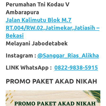
Perumahan Tni Kodau V
https://www.stockswatches.com
.
Ambarapura
anchor
Jalan Kalimutu Blok M.7
https://www.insurancewatches.c
RT.004/RW.02,Jatimekar,Jatiasih –
check
Bekasi
this
Melayani Jabodetabek
link
Instagram :
@Sanggar_Rias_Alikha
right
LINK WhatsApp :
0822-9838-5915
here
now
PROMO PAKET AKAD NIKAH
https://www.domainwatches.com
.
visit