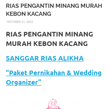
More
RIAS PENGANTIN MINANG MURAH
KEBON KACANG
hints
OKTOBER 21, 2022
RIASALIKHA
BEKASI
,
DEKORASI
,
JAKARTA SELATAN
,
JAKARTA
rolex
TIMUR
,
JAKARTA UTARA
,
MURAH
,
MUSLIM
,
PAKET
RIAS PENGANTIN MURAH
,
RIAS
,
RIAS PENGANTIN
replica
.
RIAS PENGANTIN MINANG
my
MURAH KEBON KACANG
website
SANGGAR RIAS ALIKHA
https://www.watchesf.com
.
To
“Paket Pernikahan & Wedding
learn
Organizer”
more
about