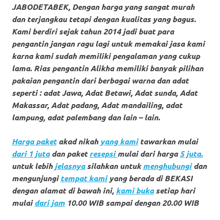
loanswatches.com
.
JABODETABEK, Dengan harga yang sangat murah
Wiht
dan terjangkau tetapi dengan kualitas yang bagus.
Kami berdiri sejak tahun 2014 jadi buat para
80%
pengantin jangan ragu lagi untuk memakai jasa kami
Discount
karna kami sudah memiliki pengalaman yang cukup
lama. Rias pengantin Alikha memiliki banyak pilihan
replica
pakaian pengantin dari berbagai warna dan adat
seperti : adat Jawa, Adat Betawi, Adat sunda, Adat
watches
.
Makassar, Adat padang, Adat mandailing, adat
click
lampung, adat palembang dan lain – lain.
fake
Harga paket
akad nikah
yang kami
tawarkan mulai
watches
.
dari 1 juta
dan paket
resepsi
mulai dari harga
5 juta.
untuk lebih
jelasnya
silahkan untuk
menghubungi
dan
Get
mengunjungi
tempat kami
yang ber
ada di BEKASI
the
dengan alamat di bawah ini,
kami buka
setiap hari
mulai
dari jam
10.00 WIB sampai dengan 20.00 WIB
facts