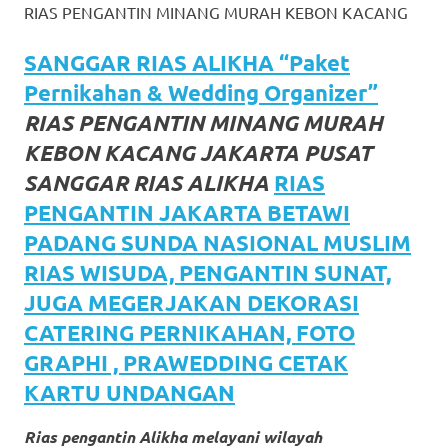
RIAS PENGANTIN MINANG MURAH KEBON KACANG
favorite
replica
SANGGAR RIAS ALIKHA “Paket
Pernikahan & Wedding Organizer”
watches
.
RIAS PENGANTIN MINANG MURAH
24
KEBON KACANG JAKARTA PUSAT
Hours
SANGGAR RIAS ALIKHA
RIAS
PENGANTIN JAKARTA BETAWI
Online
PADANG SUNDA NASIONAL MUSLIM
replica
RIAS WISUDA, PENGANTIN SUNAT,
rolex
.
JUGA MEGERJAKAN DEKORASI
Discover
CATERING PERNIKAHAN, FOTO
GRAPHI , PRAWEDDING CETAK
More
KARTU UNDANGAN
Here
Rias pengantin Alikha melayani wilayah