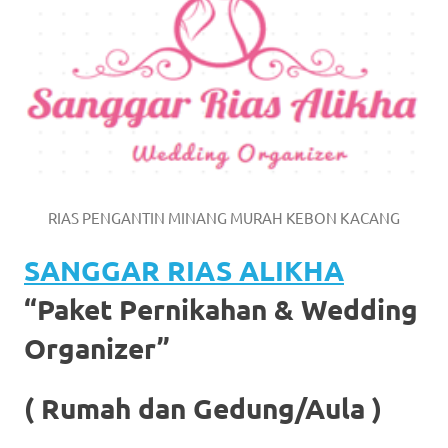
https://www.watchesb.com
.
go
to
these
guys
https://www.mortgagewatches.c
RIAS PENGANTIN MINANG MURAH KEBON KACANG
his
SANGGAR RIAS ALIKHA
comment
“Paket Pernikahan & Wedding
is
Organizer”
here
replica
( Rumah dan Gedung/Aula )
watches
.