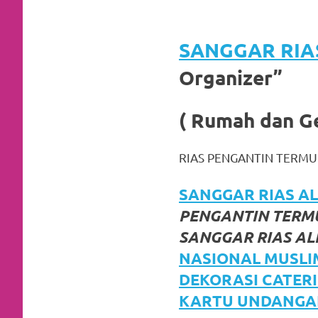
favorite
replica
SANGGAR RIA
watches
.
Organizer”
24
( Rumah dan G
Hours
Online
RIAS PENGANTIN TERMU
replica
SANGGAR RIAS ALI
rolex
.
PENGANTIN TERMU
Discover
SANGGAR RIAS AL
NASIONAL MUSLI
More
DEKORASI CATERI
Here
KARTU UNDANGA