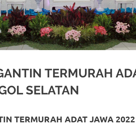
GANTIN TERMURAH AD
GOL SELATAN
ORASI
,
JAKARTA SELATAN
,
JAKARTA TIMUR
,
JAKARTA UTARA
,
MURAH
,
MUS
TIN TERMURAH ADAT JAWA 202