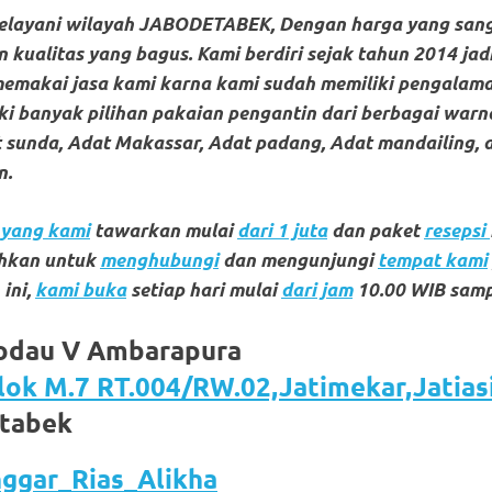
melayani wilayah JABODETABEK, Dengan harga yang san
 kualitas yang bagus. Kami berdiri sejak tahun 2014 jad
memakai jasa kami karna kami sudah memiliki pengalama
i banyak pilihan pakaian pengantin dari berbagai warna
 sunda, Adat Makassar, Adat padang, Adat mandailing, 
n.
yang kami
tawarkan mulai
dari 1 juta
dan paket
resepsi
ahkan untuk
menghubungi
dan mengunjungi
tempat kami
ini,
kami buka
setiap hari mulai
dari jam
10.00 WIB samp
odau V Ambarapura
lok M.7 RT.004/RW.02,Jatimekar,Jatiasi
etabek
ggar_Rias_Alikha