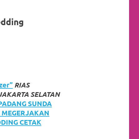
edding
zer”
RIAS
JAKARTA SELATAN
 PADANG SUNDA
GA MEGERJAKAN
DDING CETAK