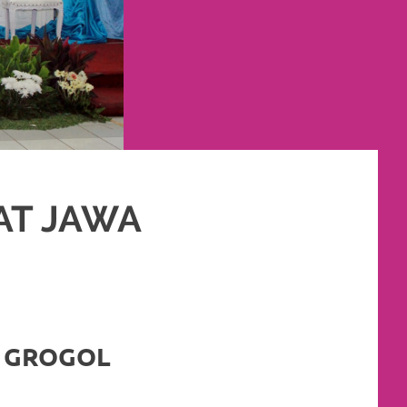
AT JAWA
LIM
,
PAKET RIAS PENGANTIN MURAH
,
RIAS
,
RIAS PENGANTIN
2 GROGOL