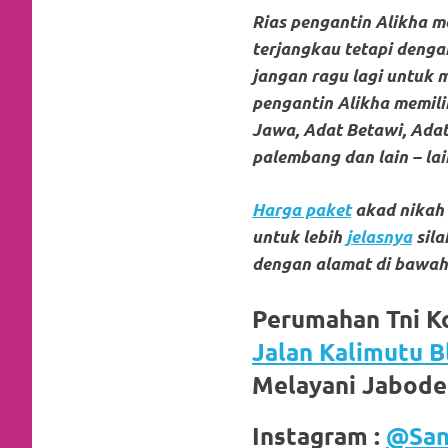
loanswatches.com
.
Rias pengantin Alikha 
Wiht
terjangkau tetapi dengan
80%
jangan ragu lagi untuk 
pengantin Alikha memilik
Discount
Jawa, Adat Betawi, Adat
replica
palembang dan lain – lai
watches
.
Harga paket
akad nikah
click
untuk lebih
jelasnya
sil
dengan alamat di bawah 
fake
watches
.
Perumahan Tni K
Jalan Kalimutu B
Get
Melayani Jabod
the
facts
Instagram :
@San