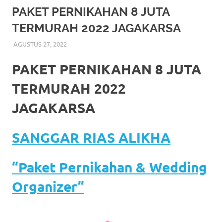
More
PAKET PERNIKAHAN 8 JUTA
TERMURAH 2022 JAGAKARSA
hints
AGUSTUS 27, 2022
RIASALIKHA
BEKASI
,
DEKORASI
,
JAKARTA SELATAN
,
JAKARTA
rolex
TIMUR
,
JAKARTA UTARA
,
MURAH
,
MUSLIM
,
PAKET
RIAS PENGANTIN MURAH
,
RIAS
,
RIAS PENGANTIN
replica
.
PAKET PERNIKAHAN 8 JUTA
my
TERMURAH 2022
website
JAGAKARSA
https://www.watchesf.com
.
SANGGAR RIAS ALIKHA
To
learn
“Paket Pernikahan & Wedding
more
Organizer”
about