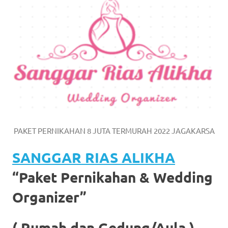
https://www.watchesb.com
.
go
to
these
guys
https://www.mortgagewatches.c
his
PAKET PERNIKAHAN 8 JUTA TERMURAH 2022 JAGAKARSA
comment
SANGGAR RIAS ALIKHA
is
“Paket Pernikahan & Wedding
here
Organizer”
replica
watches
.
( Rumah dan Gedung/Aula )