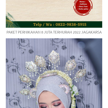
a
good
man
PAKET PERNIKAHAN 8 JUTA TERMURAH 2022 JAGAKARSA
is
luxury
replica
watches
.
men's
https://www.drugswatches.com
.