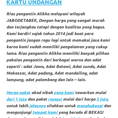
loanswatches.com
.
KARTU UNDANGAN
Wiht
Rias pengantin Alikha melayani wilayah
80%
JABODETABEK, Dengan harga yang sangat murah
dan terjangkau tetapi dengan kualitas yang bagus.
Discount
Kami berdiri sejak tahun 2014 jadi buat para
pengantin jangan ragu lagi untuk memakai jasa kami
replica
karna kami sudah memiliki pengalaman yang cukup
watches
.
lama. Rias pengantin Alikha memiliki banyak pilihan
pakaian pengantin dari berbagai warna dan adat
click
seperti : adat Jawa, Adat Betawi, Adat sunda, Adat
fake
Makassar, Adat padang, Adat mandailing, adat
lampung, adat palembang dan lain – lain.
watches
.
Get
Harga paket
akad nikah
yang kami
tawarkan mulai
dari 1 juta
dan paket
resepsi
mulai dari harga
5 juta.
the
untuk lebih
jelasnya
silahkan untuk
menghubungi
dan
facts
mengunjungi
tempat kami
yang ber
ada di BEKASI