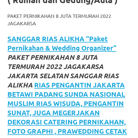
favorite
PAKET PERNIKAHAN 8 JUTA TERMURAH 2022
replica
JAGAKARSA
watches
.
SANGGAR RIAS ALIKHA “Paket
24
Pernikahan & Wedding Organizer”
Hours
PAKET PERNIKAHAN 8 JUTA
Online
TERMURAH 2022 JAGAKARSA
JAKARTA SELATAN SANGGAR RIAS
replica
ALIKHA
RIAS PENGANTIN JAKARTA
rolex
.
BETAWI PADANG SUNDA NASIONAL
Discover
MUSLIM RIAS WISUDA, PENGANTIN
SUNAT, JUGA MEGERJAKAN
More
DEKORASI CATERING PERNIKAHAN,
Here
FOTO GRAPHI , PRAWEDDING CETAK