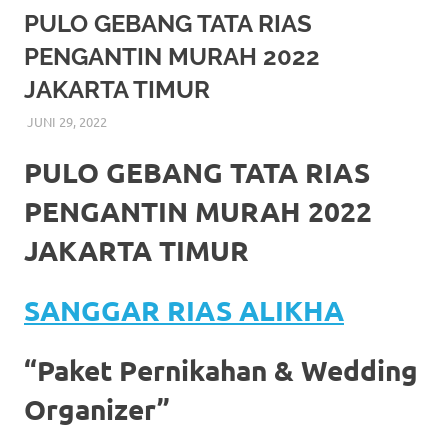
More
PULO GEBANG TATA RIAS
PENGANTIN MURAH 2022
hints
JAKARTA TIMUR
rolex
JUNI 29, 2022
RIASALIKHA
BEKASI
,
DEKORASI
,
JAKARTA SELATAN
,
JAKARTA TIMUR
,
replica
.
JAKARTA UTARA
,
MURAH
,
MUSLIM
,
PAKET RIAS
PENGANTIN MURAH
,
RIAS
,
RIAS PENGANTIN
PULO GEBANG TATA RIAS
my
PENGANTIN MURAH 2022
website
JAKARTA TIMUR
https://www.watchesf.com
.
To
SANGGAR RIAS ALIKHA
learn
“Paket Pernikahan & Wedding
more
Organizer”
about