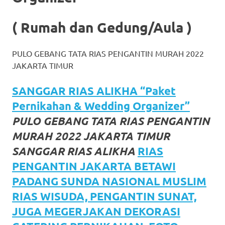
favorite
( Rumah dan Gedung/Aula )
replica
watches
.
PULO GEBANG TATA RIAS PENGANTIN MURAH 2022
JAKARTA TIMUR
24
Hours
SANGGAR RIAS ALIKHA “Paket
Pernikahan & Wedding Organizer”
Online
PULO GEBANG TATA RIAS PENGANTIN
replica
MURAH 2022 JAKARTA TIMUR
rolex
.
SANGGAR RIAS ALIKHA
RIAS
PENGANTIN JAKARTA BETAWI
Discover
PADANG SUNDA NASIONAL MUSLIM
More
RIAS WISUDA, PENGANTIN SUNAT,
Here
JUGA MEGERJAKAN DEKORASI