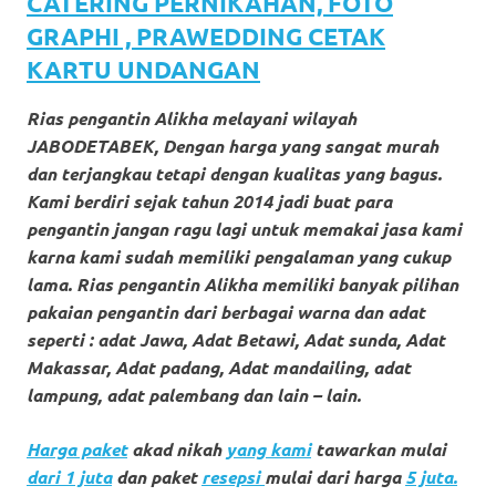
loanswatches.com
.
CATERING PERNIKAHAN, FOTO
GRAPHI , PRAWEDDING CETAK
Wiht
KARTU UNDANGAN
80%
Rias pengantin Alikha melayani wilayah
Discount
JABODETABEK, Dengan harga yang sangat murah
replica
dan terjangkau tetapi dengan kualitas yang bagus.
Kami berdiri sejak tahun 2014 jadi buat para
watches
.
pengantin jangan ragu lagi untuk memakai jasa kami
click
karna kami sudah memiliki pengalaman yang cukup
lama. Rias pengantin Alikha memiliki banyak pilihan
fake
pakaian pengantin dari berbagai warna dan adat
seperti : adat Jawa, Adat Betawi, Adat sunda, Adat
watches
.
Makassar, Adat padang, Adat mandailing, adat
Get
lampung, adat palembang dan lain – lain.
the
Harga paket
akad nikah
yang kami
tawarkan mulai
facts
dari 1 juta
dan paket
resepsi
mulai dari harga
5 juta.