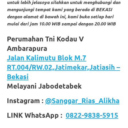
untuk lebih jelasnya silahkan untuk menghubungi dan
https://www.stockswatches.com
.
mengunjungi tempat kami yang ber
ada di BEKASI
anchor
dengan alamat di bawah ini, kami buka setiap hari
mulai dari jam 10.00 WIB sampai dengan 20.00 WIB
https://www.insurancewatches.c
Perumahan Tni Kodau V
check
Ambarapura
this
Jalan Kalimutu Blok M.7
link
RT.004/RW.02,Jatimekar,Jatiasih –
right
Bekasi
here
Melayani Jabodetabek
now
Instagram :
@Sanggar_Rias_Alikha
https://www.domainwatches.com
.
LINK WhatsApp :
0822-9838-5915
visit