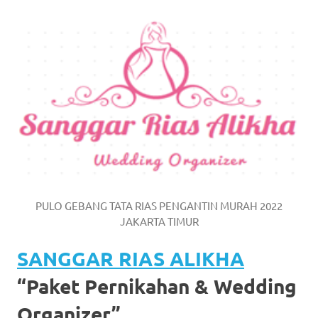
https://www.watchesb.com
.
go
to
these
guys
https://www.mortgagewatches.c
his
comment
PULO GEBANG TATA RIAS PENGANTIN MURAH 2022
is
JAKARTA TIMUR
here
SANGGAR RIAS ALIKHA
replica
“Paket Pernikahan & Wedding
watches
.
Organizer”