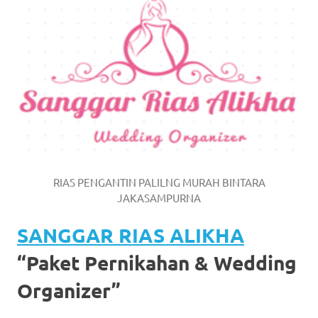
https://www.watchesb.com
.
go
to
these
guys
https://www.mortgagewatches.c
his
RIAS PENGANTIN PALILNG MURAH BINTARA
comment
JAKASAMPURNA
is
SANGGAR RIAS ALIKHA
here
“Paket Pernikahan & Wedding
replica
Organizer”
watches
.