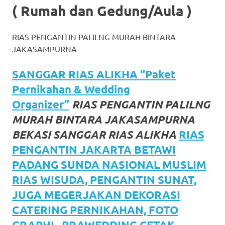
( Rumah dan Gedung/Aula )
favorite
replica
RIAS PENGANTIN PALILNG MURAH BINTARA
watches
.
JAKASAMPURNA
24
SANGGAR RIAS ALIKHA “Paket
Hours
Pernikahan & Wedding
Organizer”
RIAS PENGANTIN PALILNG
Online
MURAH BINTARA JAKASAMPURNA
replica
BEKASI SANGGAR RIAS ALIKHA
RIAS
rolex
.
PENGANTIN JAKARTA BETAWI
PADANG SUNDA NASIONAL MUSLIM
Discover
RIAS WISUDA, PENGANTIN SUNAT,
More
JUGA MEGERJAKAN DEKORASI
Here
CATERING PERNIKAHAN, FOTO
GRAPHI , PRAWEDDING CETAK