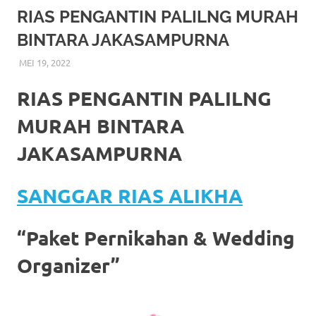
More
RIAS PENGANTIN PALILNG MURAH
BINTARA JAKASAMPURNA
hints
MEI 19, 2022
RIASALIKHA
BEKASI
,
DEKORASI
,
JAKARTA SELATAN
,
JAKARTA TIMUR
,
rolex
JAKARTA UTARA
,
MURAH
,
MUSLIM
,
PAKET RIAS
PENGANTIN MURAH
,
RIAS
,
RIAS PENGANTIN
replica
.
RIAS PENGANTIN PALILNG
my
MURAH BINTARA
website
JAKASAMPURNA
https://www.watchesf.com
.
SANGGAR RIAS ALIKHA
To
learn
“Paket Pernikahan & Wedding
more
Organizer”
about