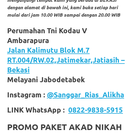
https://www.stockswatches.com
.
dengan alamat di bawah ini, kami buka setiap hari
mulai dari jam 10.00 WIB sampai dengan 20.00 WIB
anchor
https://www.insurancewatches.c
Perumahan Tni Kodau V
Ambarapura
check
Jalan Kalimutu Blok M.7
this
RT.004/RW.02,Jatimekar,Jatiasih –
link
Bekasi
right
Melayani Jabodetabek
here
Instagram :
@Sanggar_Rias_Alikha
now
LINK WhatsApp :
0822-9838-5915
https://www.domainwatches.com
.
visit
PROMO PAKET AKAD NIKAH