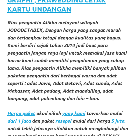
loanswatches.com
.
KARTU UNDANGAN
Wiht
Rias pengantin Alikha melayani wilayah
80%
JOBODETABEK, Dengan harga yang sangat murah
Discount
dan terjangkau tetapi dengan kualitas yang bagus.
Kami berdiri sejak tahun 2014 jadi buat para
replica
pengantin jangan ragu lagi untuk memakai jasa kami
watches
.
karna kami sudah memiliki pengalaman yang cukup
lama. Rias pengantin Alikha memiliki banyak pilihan
click
pakaian pengantin dari berbagai warna dan adat
fake
seperti : adat Jawa, Adat Betawi, Adat sunda, Adat
Makassar, Adat padang, Adat mandailing, adat
watches
.
lampung, adat palembang dan lain – lain.
Get
Harga paket
akad nikah
yang kami
tawarkan mulai
the
dari 1 juta
dan paket
resepsi
mulai dari harga
5 juta.
untuk lebih jelasnya silahkan untuk menghubungi dan
facts
mengunjungi tempat kami yang ber
ada di BEKASI