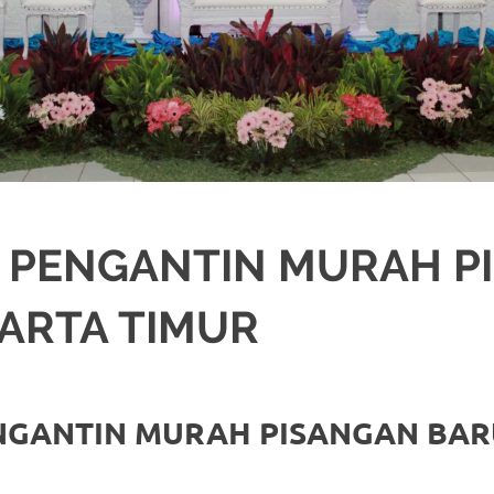
S PENGANTIN MURAH 
ARTA TIMUR
JAKARTA SELATAN
,
JAKARTA TIMUR
,
JAKARTA UTARA
,
MURAH
,
MUSLIM
,
PA
ENGANTIN MURAH PISANGAN BAR