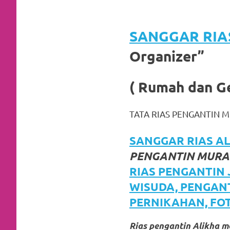
favorite
replica
SANGGAR RIA
watches
.
Organizer”
24
( Rumah dan G
Hours
Online
TATA RIAS PENGANTIN 
replica
SANGGAR RIAS ALI
rolex
.
PENGANTIN MURAH
Discover
RIAS PENGANTIN
WISUDA, PENGAN
More
PERNIKAHAN, FO
Here
Rias pengantin Alikha 