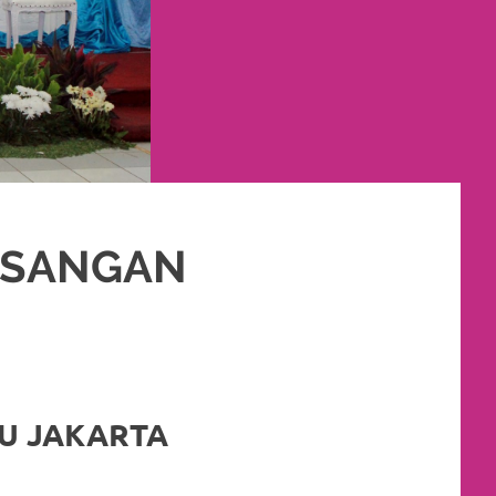
PISANGAN
KET RIAS PENGANTIN MURAH
,
RIAS
,
RIAS PENGANTIN
U JAKARTA