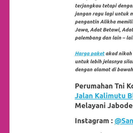
loanswatches.com
.
terjangkau tetapi dengan
Wiht
jangan ragu lagi untuk 
pengantin Alikha memilik
80%
Jawa, Adat Betawi, Adat
Discount
palembang dan lain – lai
replica
Harga paket
akad nikah
watches
.
untuk lebih jelasnya si
click
dengan alamat di bawah 
fake
Perumahan Tni K
watches
.
Jalan Kalimutu B
Get
Melayani Jabod
the
Instagram :
@San
facts