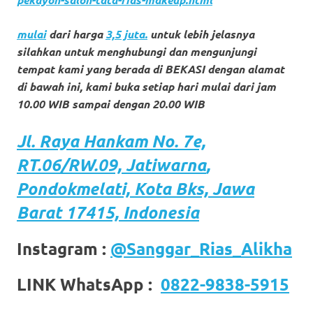
https://www.stockswatches.com
.
mulai
dari harga
3,5 juta.
untuk lebih jelasnya
anchor
silahkan untuk menghubungi dan mengunjungi
https://www.insurancewatches.c
tempat kami yang berada di BEKASI dengan alamat
di bawah ini, kami buka setiap hari mulai dari jam
check
10.00 WIB sampai dengan 20.00 WIB
this
Jl. Raya Hankam
No. 7e,
link
RT.06/RW.09,
Jatiwarna
,
right
Pondokmelati,
Kota
Bks, Jawa
here
Barat 17415, Indonesia
now
Instagram :
@Sanggar_Rias_Alikha
https://www.domainwatches.com
.
LINK WhatsApp :
0822-9838-5915
visit