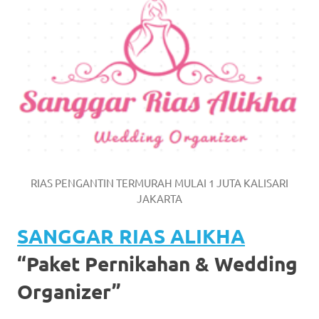
https://www.watchesb.com
.
go
to
these
guys
https://www.mortgagewatches.c
his
RIAS PENGANTIN TERMURAH MULAI 1 JUTA KALISARI
comment
JAKARTA
is
SANGGAR RIAS ALIKHA
here
“Paket Pernikahan & Wedding
replica
Organizer”
watches
.