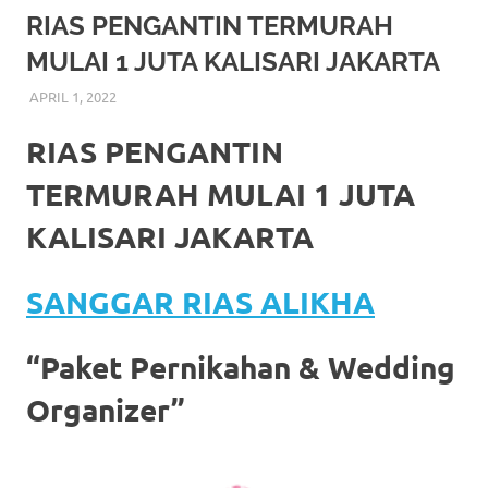
More
RIAS PENGANTIN TERMURAH
MULAI 1 JUTA KALISARI JAKARTA
hints
APRIL 1, 2022
RIASALIKHA
BEKASI
,
DEKORASI
,
JAKARTA SELATAN
,
JAKARTA TIMUR
,
rolex
JAKARTA UTARA
,
MURAH
,
MUSLIM
,
PAKET RIAS
PENGANTIN MURAH
,
RIAS
,
RIAS PENGANTIN
replica
.
RIAS PENGANTIN
my
TERMURAH MULAI 1 JUTA
website
KALISARI JAKARTA
https://www.watchesf.com
.
SANGGAR RIAS ALIKHA
To
learn
“Paket Pernikahan & Wedding
more
Organizer”
about