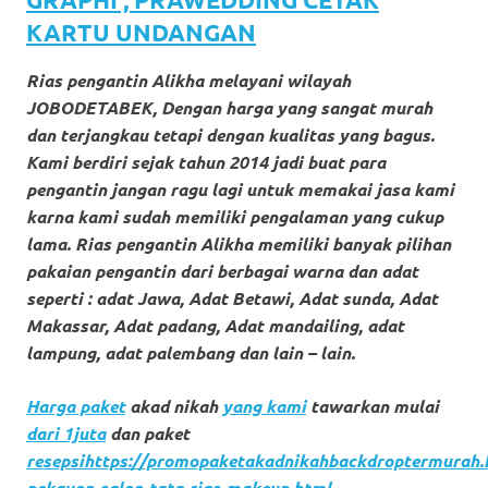
loanswatches.com
.
KARTU UNDANGAN
Wiht
Rias pengantin Alikha melayani wilayah
80%
JOBODETABEK, Dengan harga yang sangat murah
Discount
dan terjangkau tetapi dengan kualitas yang bagus.
Kami berdiri sejak tahun 2014 jadi buat para
replica
pengantin jangan ragu lagi untuk memakai jasa kami
watches
.
karna kami sudah memiliki pengalaman yang cukup
lama. Rias pengantin Alikha memiliki banyak pilihan
click
pakaian pengantin dari berbagai warna dan adat
fake
seperti : adat Jawa, Adat Betawi, Adat sunda, Adat
Makassar, Adat padang, Adat mandailing, adat
watches
.
lampung, adat palembang dan lain – lain.
Get
Harga paket
akad nikah
yang kami
tawarkan mulai
the
dari 1juta
dan paket
resepsihttps://promopaketakadnikahbackdroptermurah.b
facts
pekayon-salon-tata-rias-makeup.html