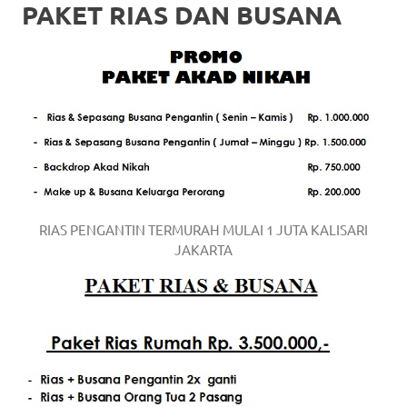
the
PAKET RIAS DAN BUSANA
website
fake
rolex
.
content
https://www.financewatches.com
imitation
RIAS PENGANTIN TERMURAH MULAI 1 JUTA KALISARI
https://www.gameswatches.com
.
JAKARTA
A
wonderful
gift
for