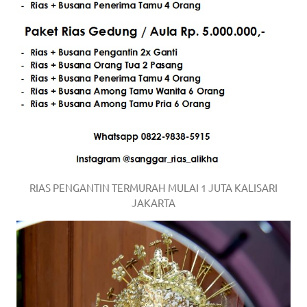
a
good
man
is
luxury
replica
watches
.
RIAS PENGANTIN TERMURAH MULAI 1 JUTA KALISARI
men's
JAKARTA
https://www.drugswatches.com
.