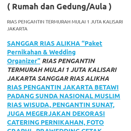
( Rumah dan Gedung/Aula )
favorite
replica
RIAS PENGANTIN TERMURAH MULAI 1 JUTA KALISARI
watches
.
JAKARTA
24
SANGGAR RIAS ALIKHA “Paket
Hours
Pernikahan & Wedding
Organizer”
RIAS PENGANTIN
Online
TERMURAH MULAI 1 JUTA KALISARI
replica
JAKARTA SANGGAR RIAS ALIKHA
rolex
.
RIAS PENGANTIN JAKARTA BETAWI
PADANG SUNDA NASIONAL MUSLIM
Discover
RIAS WISUDA, PENGANTIN SUNAT,
More
JUGA MEGERJAKAN DEKORASI
Here
CATERING PERNIKAHAN, FOTO
GRAPHI , PRAWEDDING CETAK