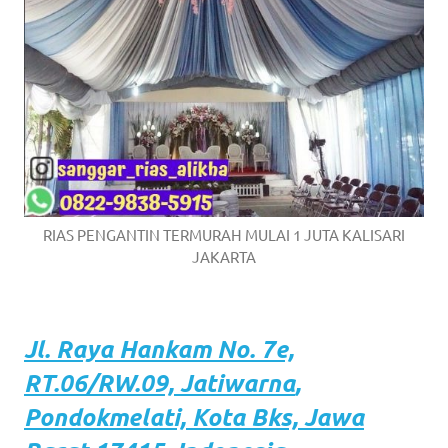
RIAS PENGANTIN TERMURAH MULAI 1 JUTA KALISARI
JAKARTA
Jl. Raya Hankam
No. 7e,
RT.06/RW.09,
Jatiwarna
,
Pondokmelati,
Kota
Bks, Jawa