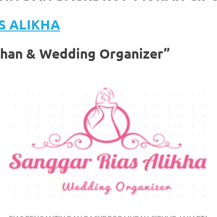
S ALIKHA
ahan & Wedding Organizer”
om
.