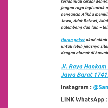
loanswatches.com
.
terjangkau tetapi dengan
jangan ragu lagi untuk 
Wiht
pengantin Alikha memilik
80%
Jawa, Adat Betawi, Adat
palembang dan lain – lai
Discount
replica
Harga paket
akad nikah
watches
.
untuk lebih jelasnya si
dengan alamat di bawah 
click
fake
Jl. Raya Hankam
Jawa Barat 17415
watches
.
Get
Instagram :
@San
the
LINK WhatsApp 
facts