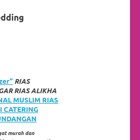
edding
zer”
RIAS
AR RIAS ALIKHA
NAL MUSLIM RIAS
I CATERING
 UNDANGAN
gat murah dan