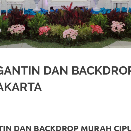
NGANTIN DAN BACKDRO
JAKARTA
SI
,
JAKARTA SELATAN
,
JAKARTA TIMUR
,
JAKARTA UTARA
,
MURAH
,
MUSLIM
TIN DAN BACKDROP MURAH CIPU