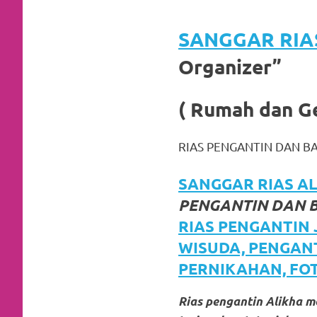
favorite
SANGGAR RIA
replica
Organizer”
watches
.
24
( Rumah dan G
Hours
RIAS PENGANTIN DAN B
Online
replica
SANGGAR RIAS ALI
PENGANTIN DAN 
rolex
.
RIAS PENGANTIN
Discover
WISUDA, PENGAN
More
PERNIKAHAN, FO
Here
Rias pengantin Alikha 