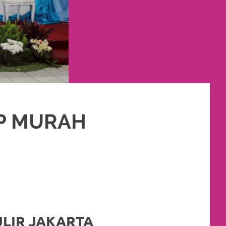
P MURAH
,
PAKET RIAS PENGANTIN MURAH
,
RIAS
,
RIAS PENGANTIN
LIR JAKARTA