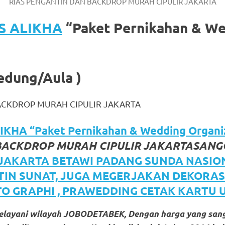
RIAS PENGANTIN DAN BACKDROP MURAH CIPULIR JAKARTA
S ALIKHA
“Paket Pernikahan & W
edung/Aula )
ACKDROP MURAH CIPULIR JAKARTA
KHA “Paket Pernikahan & Wedding Organi
BACKDROP MURAH CIPULIR JAKARTASANGG
 JAKARTA BETAWI PADANG SUNDA NASIO
TIN SUNAT, JUGA MEGERJAKAN DEKORAS
TO GRAPHI , PRAWEDDING CETAK KARTU
melayani wilayah JOBODETABEK, Dengan harga yang san