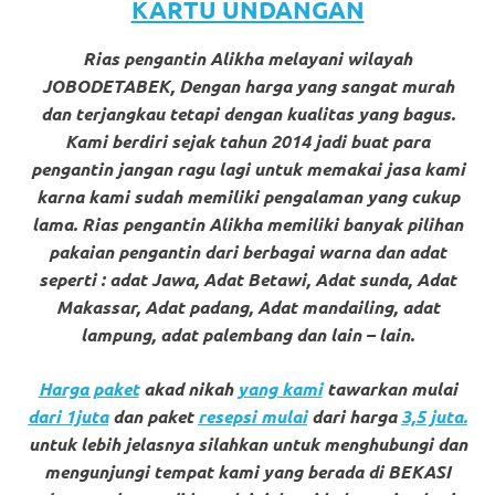
loanswatches.com
.
KARTU UNDANGAN
Wiht
Rias pengantin Alikha melayani wilayah
80%
JOBODETABEK, Dengan harga yang sangat murah
dan terjangkau tetapi dengan kualitas yang bagus.
Discount
Kami berdiri sejak tahun 2014 jadi buat para
replica
pengantin jangan ragu lagi untuk memakai jasa kami
karna kami sudah memiliki pengalaman yang cukup
watches
.
lama. Rias pengantin Alikha memiliki banyak pilihan
pakaian pengantin dari berbagai warna dan adat
click
seperti : adat Jawa, Adat Betawi, Adat sunda, Adat
fake
Makassar, Adat padang, Adat mandailing, adat
lampung, adat palembang dan lain – lain.
watches
.
Get
Harga paket
akad nikah
yang kami
tawarkan mulai
dari 1juta
dan paket
resepsi mulai
dari harga
3,5 juta.
the
untuk lebih jelasnya silahkan untuk menghubungi dan
facts
mengunjungi tempat kami yang berada di BEKASI