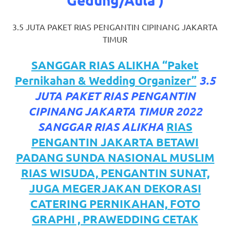
favorite
3.5 JUTA PAKET RIAS PENGANTIN CIPINANG JAKARTA
replica
TIMUR
watches
.
SANGGAR RIAS ALIKHA “Paket
24
Pernikahan & Wedding Organizer”
3.5
Hours
JUTA PAKET RIAS PENGANTIN
Online
CIPINANG JAKARTA TIMUR 2022
SANGGAR RIAS ALIKHA
RIAS
replica
PENGANTIN JAKARTA BETAWI
rolex
.
PADANG SUNDA NASIONAL MUSLIM
Discover
RIAS WISUDA, PENGANTIN SUNAT,
JUGA MEGERJAKAN DEKORASI
More
CATERING PERNIKAHAN, FOTO
Here
GRAPHI , PRAWEDDING CETAK