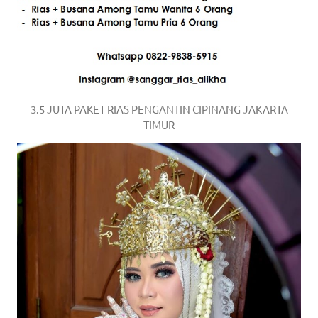
a
good
man
is
3.5 JUTA PAKET RIAS PENGANTIN CIPINANG JAKARTA
luxury
TIMUR
replica
watches
.
men's
https://www.drugswatches.com
.