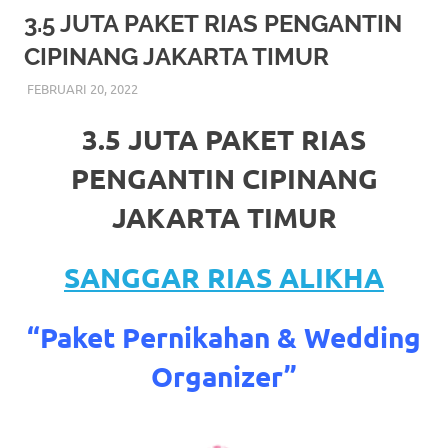
More
3.5 JUTA PAKET RIAS PENGANTIN
CIPINANG JAKARTA TIMUR
hints
FEBRUARI 20, 2022
RIASALIKHA
BEKASI
,
DEKORASI
,
JAKARTA SELATAN
,
JAKARTA
rolex
TIMUR
,
MURAH
,
MUSLIM
,
RIAS
,
RIAS PENGANTIN
replica
.
3.5 JUTA PAKET RIAS
my
PENGANTIN CIPINANG
website
JAKARTA TIMUR
https://www.watchesf.com
.
SANGGAR RIAS ALIKHA
To
learn
“Paket Pernikahan & Wedding
more
Organizer”
about