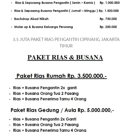
the
website
fake
rolex
.
3.5 JUTA PAKET RIAS PENGANTIN CIPINANG JAKARTA
content
TIMUR
https://www.financewatches.com
imitation
https://www.gameswatches.com
.
A
wonderful
gift
for