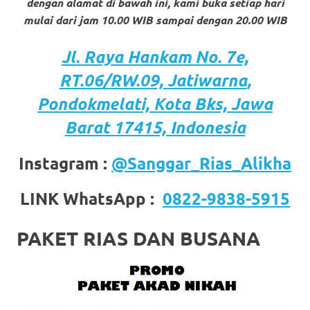
dengan alamat di bawah ini, kami buka setiap hari
https://www.stockswatches.com
.
mulai dari jam 10.00 WIB sampai dengan 20.00 WIB
anchor
Jl. Raya Hankam
No. 7e,
https://www.insurancewatches.c
RT.06/RW.09,
Jatiwarna
,
check
Pondokmelati,
Kota
Bks, Jawa
this
Barat 17415, Indonesia
link
Instagram :
@Sanggar_Rias_Alikha
right
LINK WhatsApp :
0822-9838-5915
here
now
PAKET RIAS DAN BUSANA
https://www.domainwatches.com
.
visit