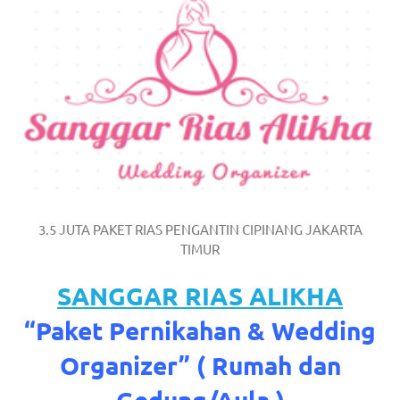
https://www.watchesb.com
.
go
to
these
guys
https://www.mortgagewatches.c
his
3.5 JUTA PAKET RIAS PENGANTIN CIPINANG JAKARTA
comment
TIMUR
is
SANGGAR RIAS ALIKHA
here
“Paket Pernikahan & Wedding
replica
Organizer” ( Rumah dan
watches
.
Gedung/Aula )