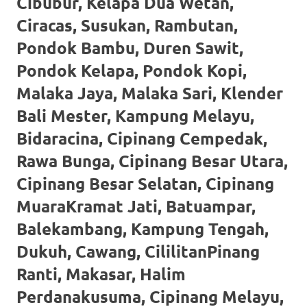
Cibubur, Kelapa Dua Wetan,
https://www.stockswatches.com
.
Ciracas, Susukan, Rambutan,
anchor
Pondok Bambu, Duren Sawit,
https://www.insurancewatches.c
Pondok Kelapa, Pondok Kopi,
Malaka Jaya, Malaka Sari, Klender
check
Bali Mester, Kampung Melayu,
this
Bidaracina, Cipinang Cempedak,
link
Rawa Bunga, Cipinang Besar Utara,
right
Cipinang Besar Selatan, Cipinang
here
MuaraKramat Jati, Batuampar,
now
Balekambang, Kampung Tengah,
Dukuh, Cawang, CililitanPinang
https://www.domainwatches.com
.
Ranti, Makasar, Halim
visit
Perdanakusuma, Cipinang Melayu,