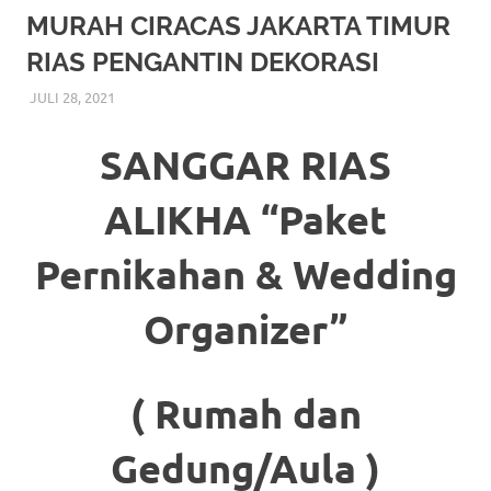
More
MURAH CIRACAS JAKARTA TIMUR
RIAS PENGANTIN DEKORASI
hints
JULI 28, 2021
RIASALIKHA
RIAS
,
RIAS PENGANTIN
rolex
replica
.
SANGGAR RIAS
my
ALIKHA “Paket
website
Pernikahan & Wedding
https://www.watchesf.com
.
To
Organizer”
learn
more
( Rumah dan
about
Gedung/Aula )