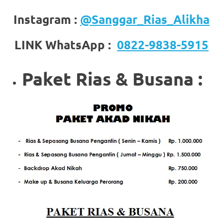
a
Instagram :
@Sanggar_Rias_Alikha
good
LINK WhatsApp :
0822-9838-5915
man
is
Paket Rias & Busana :
luxury
replica
watches
.
men's
https://www.drugswatches.com
.