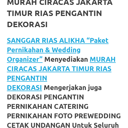
MURAH CIRACAS JAKARTA
favorite
TIMUR RIAS PENGANTIN
replica
DEKORASI
watches
.
24
SANGGAR RIAS ALIKHA “Paket
Pernikahan & Wedding
Hours
Organizer”
Menyediakan
MURAH
Online
CIRACAS JAKARTA TIMUR RIAS
replica
PENGANTIN
rolex
.
DEKORASI
Mengerjakan juga
Discover
DEKORASI PENGANTIN
More
PERNIKAHAN CATERING
PERNIKAHAN FOTO PREWEDDING
Here
CETAK UNDANGAN Untuk Seluruh