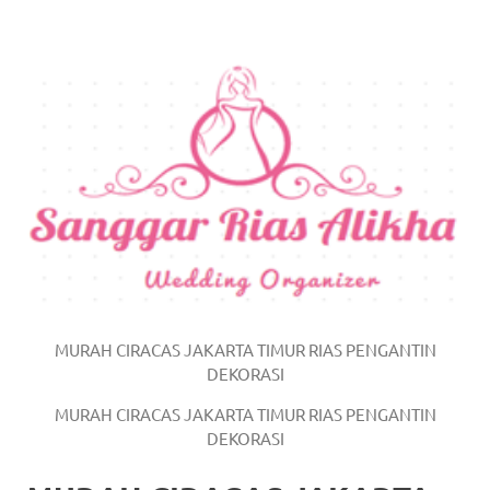
https://www.watchesb.com
.
go
to
these
guys
https://www.mortgagewatches.c
his
comment
is
MURAH CIRACAS JAKARTA TIMUR RIAS PENGANTIN
DEKORASI
here
MURAH CIRACAS JAKARTA TIMUR RIAS PENGANTIN
replica
DEKORASI
watches
.