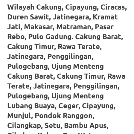
loanswatches.com
.
Wilayah Cakung, Cipayung, Ciracas,
Wiht
Duren Sawit, Jatinegara, Kramat
80%
Jati, Makasar, Matraman, Pasar
Discount
Rebo, Pulo Gadung. Cakung Barat,
Cakung Timur, Rawa Terate,
replica
Jatinegara, Penggilingan,
watches
.
Pulogebang, Ujung Menteng
click
Cakung Barat, Cakung Timur, Rawa
fake
Terate, Jatinegara, Penggilingan,
watches
.
Pulogebang, Ujung Menteng
Get
Lubang Buaya, Ceger, Cipayung,
Munjul, Pondok Ranggon,
the
Cilangkap, Setu, Bambu Apus,
facts