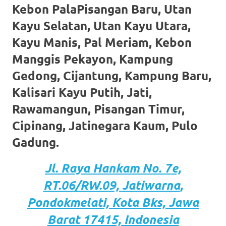
the
Kebon PalaPisangan Baru, Utan
website
Kayu Selatan, Utan Kayu Utara,
fake
Kayu Manis, Pal Meriam, Kebon
Manggis Pekayon, Kampung
rolex
.
Gedong, Cijantung, Kampung Baru,
content
Kalisari Kayu Putih, Jati,
https://www.financewatches.com
Rawamangun, Pisangan Timur,
imitation
Cipinang, Jatinegara Kaum, Pulo
https://www.gameswatches.com
.
Gadung.
A
Jl. Raya Hankam
No. 7e,
wonderful
RT.06/RW.09,
Jatiwarna
,
gift
Pondokmelati,
Kota
Bks, Jawa
for
Barat 17415, Indonesia