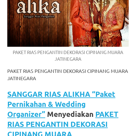
https://www.watchesb.com
.
go
to
these
guys
PAKET RIAS PENGANTIN DEKORASI CIPINANG MUARA
https://www.mortgagewatches.c
JATINEGARA
his
PAKET RIAS PENGANTIN DEKORASI CIPINANG MUARA
JATINEGARA
comment
SANGGAR RIAS ALIKHA “Paket
is
Pernikahan & Wedding
here
Organizer”
Menyediakan
PAKET
replica
RIAS PENGANTIN DEKORASI
watches
.
CIPINANG MUARA