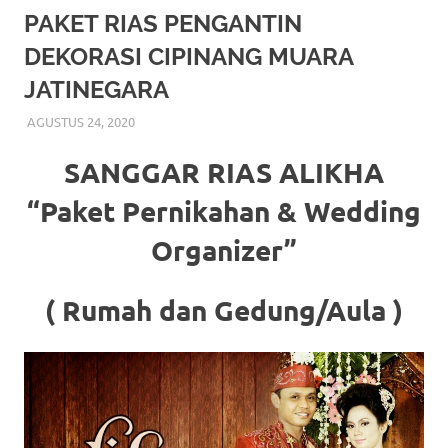
More
PAKET RIAS PENGANTIN
DEKORASI CIPINANG MUARA
hints
JATINEGARA
rolex
AGUSTUS 24, 2020
RIASALIKHA
RIAS PENGANTIN
replica
.
SANGGAR RIAS ALIKHA
my
“Paket Pernikahan & Wedding
website
Organizer”
https://www.watchesf.com
.
To
( Rumah dan Gedung/Aula )
learn
more
about