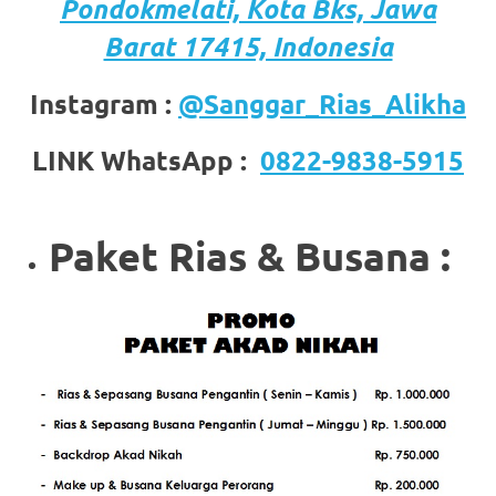
the
Pondokmelati,
Kota
Bks, Jawa
website
Barat 17415, Indonesia
fake
Instagram :
@Sanggar_Rias_Alikha
rolex
.
LINK WhatsApp :
0822-9838-5915
content
https://www.financewatches.com
Paket Rias & Busana :
imitation
https://www.gameswatches.com
.
A
wonderful
gift
for