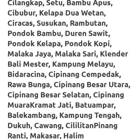
loanswatches.com
.
Cilangkap, Setu, Bambu Apus,
Wiht
Cibubur, Kelapa Dua Wetan,
Ciracas, Susukan, Rambutan,
80%
Pondok Bambu, Duren Sawit,
Discount
Pondok Kelapa, Pondok Kopi,
replica
Malaka Jaya, Malaka Sari, Klender
watches
.
Bali Mester, Kampung Melayu,
click
Bidaracina, Cipinang Cempedak,
Rawa Bunga, Cipinang Besar Utara,
fake
Cipinang Besar Selatan, Cipinang
watches
.
MuaraKramat Jati, Batuampar,
Get
Balekambang, Kampung Tengah,
the
Dukuh, Cawang, CililitanPinang
facts
Ranti, Makasar, Halim