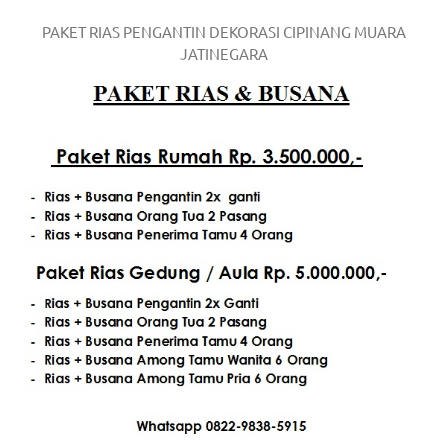
a
PAKET RIAS PENGANTIN DEKORASI CIPINANG MUARA
JATINEGARA
good
man
is
luxury
replica
watches
.
men's
https://www.drugswatches.com
.