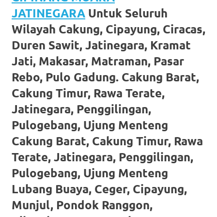
favorite
JATINEGARA
Untuk Seluruh
replica
Wilayah Cakung, Cipayung, Ciracas,
Duren Sawit, Jatinegara, Kramat
watches
.
Jati, Makasar, Matraman, Pasar
24
Rebo, Pulo Gadung. Cakung Barat,
Hours
Cakung Timur, Rawa Terate,
Online
Jatinegara, Penggilingan,
replica
Pulogebang, Ujung Menteng
Cakung Barat, Cakung Timur, Rawa
rolex
.
Terate, Jatinegara, Penggilingan,
Discover
Pulogebang, Ujung Menteng
More
Lubang Buaya, Ceger, Cipayung,
Here
Munjul, Pondok Ranggon,