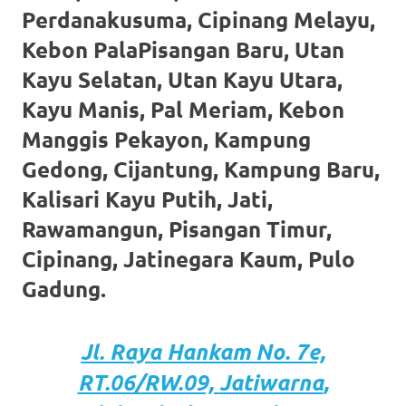
https://www.stockswatches.com
.
Perdanakusuma, Cipinang Melayu,
Kebon PalaPisangan Baru, Utan
anchor
Kayu Selatan, Utan Kayu Utara,
https://www.insurancewatches.c
Kayu Manis, Pal Meriam, Kebon
check
Manggis Pekayon, Kampung
this
Gedong, Cijantung, Kampung Baru,
link
Kalisari Kayu Putih, Jati,
Rawamangun, Pisangan Timur,
right
Cipinang, Jatinegara Kaum, Pulo
here
Gadung.
now
https://www.domainwatches.com
.
Jl. Raya Hankam
No. 7e,
visit
RT.06/RW.09,
Jatiwarna
,