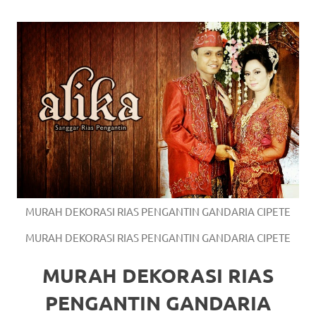
https://www.watchesb.com
.
go
to
these
guys
https://www.mortgagewatches.c
his
comment
MURAH DEKORASI RIAS PENGANTIN GANDARIA CIPETE
is
MURAH DEKORASI RIAS PENGANTIN GANDARIA CIPETE
here
MURAH DEKORASI RIAS
replica
PENGANTIN GANDARIA
watches
.