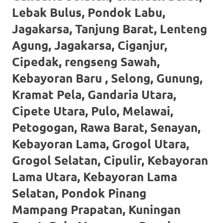
loanswatches.com
.
Lebak Bulus, Pondok Labu,
Wiht
Jagakarsa, Tanjung Barat, Lenteng
80%
Agung, Jagakarsa, Ciganjur,
Discount
Cipedak, rengseng Sawah,
Kebayoran Baru , Selong, Gunung,
replica
Kramat Pela, Gandaria Utara,
watches
.
Cipete Utara, Pulo, Melawai,
click
Petogogan, Rawa Barat, Senayan,
fake
Kebayoran Lama, Grogol Utara,
watches
.
Grogol Selatan, Cipulir, Kebayoran
Get
Lama Utara, Kebayoran Lama
Selatan, Pondok Pinang
the
Mampang Prapatan, Kuningan
facts