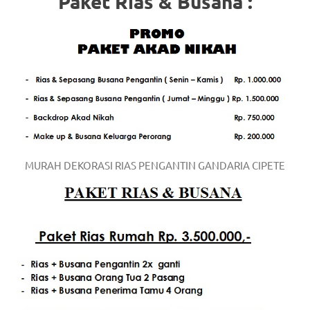
Paket Rias & Busana :
a
good
man
is
luxury
replica
MURAH DEKORASI RIAS PENGANTIN GANDARIA CIPETE
watches
.
men's
https://www.drugswatches.com
.