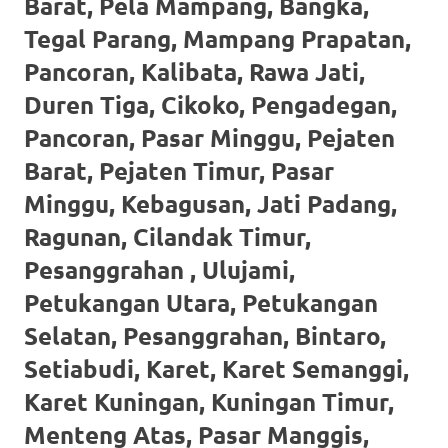
Barat, Pela Mampang, Bangka,
https://www.stockswatches.com
.
Tegal Parang, Mampang Prapatan,
anchor
Pancoran, Kalibata, Rawa Jati,
https://www.insurancewatches.c
Duren Tiga, Cikoko, Pengadegan,
Pancoran, Pasar Minggu, Pejaten
check
Barat, Pejaten Timur, Pasar
this
Minggu, Kebagusan, Jati Padang,
link
Ragunan, Cilandak Timur,
right
Pesanggrahan , Ulujami,
here
Petukangan Utara, Petukangan
now
Selatan, Pesanggrahan, Bintaro,
Setiabudi, Karet, Karet Semanggi,
https://www.domainwatches.com
.
Karet Kuningan, Kuningan Timur,
visit
Menteng Atas, Pasar Manggis,