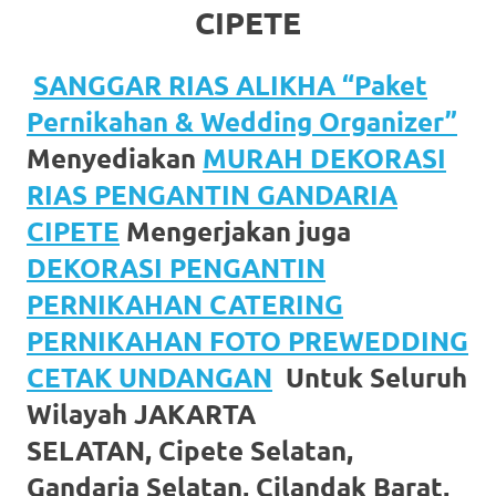
CIPETE
favorite
replica
SANGGAR RIAS ALIKHA “Paket
watches
.
Pernikahan & Wedding Organizer”
24
Menyediakan
MURAH DEKORASI
RIAS PENGANTIN GANDARIA
Hours
CIPETE
Mengerjakan juga
Online
DEKORASI PENGANTIN
replica
PERNIKAHAN CATERING
rolex
.
PERNIKAHAN FOTO PREWEDDING
Discover
CETAK UNDANGAN
Untuk Seluruh
More
Wilayah JAKARTA
SELATAN, Cipete Selatan,
Here
Gandaria Selatan, Cilandak Barat,