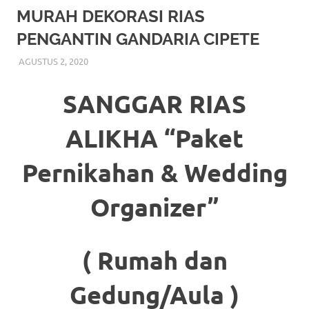
More
MURAH DEKORASI RIAS
PENGANTIN GANDARIA CIPETE
hints
AGUSTUS 2, 2020
RIASALIKHA
RIAS
,
RIAS PENGANTIN
rolex
replica
.
SANGGAR RIAS
my
ALIKHA “Paket
website
Pernikahan & Wedding
https://www.watchesf.com
.
To
Organizer”
learn
more
( Rumah dan
about
Gedung/Aula )