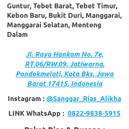
the
Guntur, Tebet Barat, Tebet Timur,
website
Kebon Baru, Bukit Duri, Manggarai,
fake
Manggarai Selatan, Menteng
Dalam
rolex
.
content
Jl. Raya Hankam
No. 7e,
https://www.financewatches.com
RT.06/RW.09,
Jatiwarna
,
imitation
Pondokmelati,
Kota
Bks, Jawa
https://www.gameswatches.com
.
Barat 17415, Indonesia
A
Instagram :
@Sanggar_Rias_Alikha
wonderful
gift
LINK WhatsApp :
0822-9838-5915
for