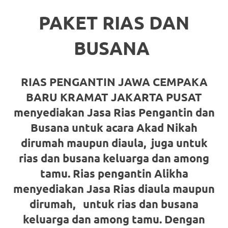
https://www.stockswatches.com
.
PAKET RIAS DAN
anchor
BUSANA
https://www.insurancewatches.c
check
RIAS PENGANTIN JAWA CEMPAKA
this
BARU KRAMAT JAKARTA PUSAT
link
menyediakan Jasa Rias Pengantin dan
Busana untuk acara Akad Nikah
right
dirumah maupun diaula,
juga untuk
here
rias dan busana keluarga dan among
now
tamu. Rias pengantin Alikha
menyediakan Jasa Rias diaula maupun
https://www.domainwatches.com
.
dirumah
, untuk rias dan busana
visit
keluarga dan among tamu. Dengan