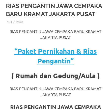
More
RIAS PENGANTIN JAWA CEMPAKA
BARU KRAMAT JAKARTA PUSAT
hints
MEI 7, 2020
RIASALIKHA
AKAD NIKAH
,
BEKASI
,
CIKARANG
,
DEKORASI
,
JAKARTA
rolex
SELATAN
,
JAKARTA TIMUR
,
JAKARTA UTARA
,
MURAH
,
RIAS PENGANTIN JAWA CEMPAKA BARU KRAMAT
MUSLIM
,
PAKET DEKORASI PELAMINAN
,
PAKET RIAS
replica
.
PENGANTIN MURAH
,
RIAS
,
RIAS PENGANTIN
,
RIAS
JAKARTA PUSAT
PENGANTIN HIJAB
,
RIAS PENGANTIN JAWA
,
RIAS
my
PENGANTIN SUNDA
,
TATA RIAS PENGANTIN
“Paket Pernikahan & Rias
website
Pengantin”
https://www.watchesf.com
.
To
( Rumah dan Gedung/Aula )
learn
RIAS PENGANTIN JAWA CEMPAKA BARU KRAMAT
more
JAKARTA PUSAT
about
RIAS PENGANTIN JAWA CEMPAKA