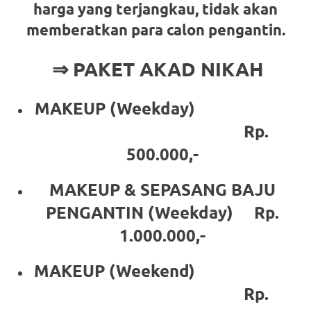
the
harga yang terjangkau, tidak akan
website
memberatkan para calon pengantin.
fake
⇒ PAKET AKAD NIKAH
rolex
.
MAKEUP (Weekday)
content
Rp.
https://www.financewatches.com
500.000,-
imitation
MAKEUP & SEPASANG BAJU
https://www.gameswatches.com
.
PENGANTIN (Weekday) Rp.
A
1.000.000,-
wonderful
MAKEUP (Weekend)
gift
Rp.
for