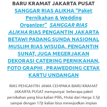
https://www.watchesb.com
.
BARU KRAMAT JAKARTA PUSAT
go
SANGGAR RIAS ALIKHA “Paket
Pernikahan & Wedding
to
Organizer”
SANGGAR RIAS
these
ALIKHA
RIAS PENGANTIN JAKARTA
guys
BETAWI PADANG SUNDA NASIONAL
https://www.mortgagewatches.c
MUSLIM RIAS WISUDA, PENGANTIN
SUNAT, JUGA MEGERJAKAN
his
DEKORASI CATERING PERNIKAHAN,
comment
FOTO GRAPHI , PRAWEDDING CETAK
is
KARTU UNDANGAN
here
RIAS PENGANTIN JAWA CEMPAKA BARU KRAMAT
JAKARTA PUSAT mempunyai beberapa paket
replica
pernikahan yang bisa kalian Pilih, Mulai dari Harga 3.5jt
watches
.
sampai dengan 17jt kalian bisa mewujudkan impian