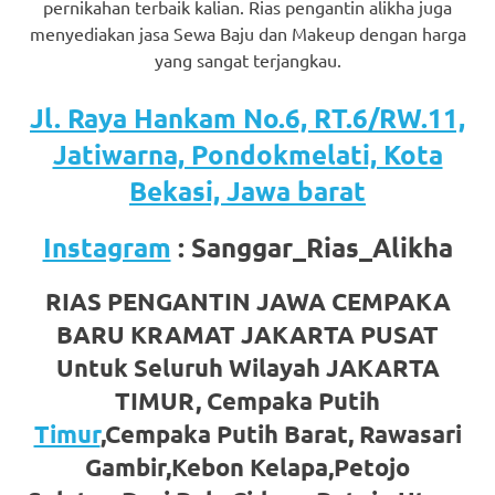
pernikahan terbaik kalian. Rias pengantin alikha juga
favorite
menyediakan jasa Sewa Baju dan Makeup dengan harga
yang sangat terjangkau.
replica
watches
.
Jl. Raya Hankam No.6, RT.6/RW.11,
24
Jatiwarna, Pondokmelati, Kota
Bekasi, Jawa barat
Hours
Online
Instagram
: Sanggar_Rias_Alikha
replica
RIAS PENGANTIN JAWA CEMPAKA
rolex
.
BARU KRAMAT JAKARTA PUSAT
Discover
Untuk Seluruh Wilayah JAKARTA
TIMUR, Cempaka Putih
More
Timur
,Cempaka Putih Barat, Rawasari
Here
Gambir,Kebon Kelapa,Petojo