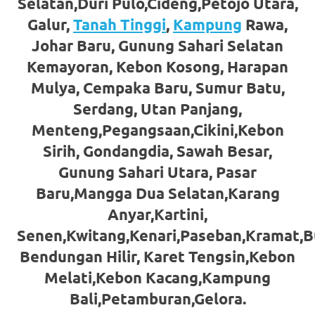
loanswatches.com
.
Selatan,Duri Pulo,Cideng,Petojo Utara,
Galur,
Tanah Tinggi
,
Kampung
Rawa,
Wiht
Johar Baru, Gunung Sahari Selatan
80%
Kemayoran, Kebon Kosong, Harapan
Discount
Mulya, Cempaka Baru, Sumur Batu,
Serdang, Utan Panjang,
replica
Menteng,Pegangsaan,Cikini,Kebon
watches
.
Sirih, Gondangdia, Sawah Besar,
click
Gunung Sahari Utara, Pasar
fake
Baru,Mangga Dua Selatan,Karang
Anyar,Kartini,
watches
.
Senen,Kwitang,Kenari,Paseban,Kramat,B
Get
Bendungan Hilir, Karet Tengsin,Kebon
the
Melati,Kebon Kacang,Kampung
Bali,Petamburan,Gelora.
facts