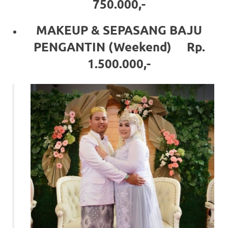
750.000,-
a
MAKEUP & SEPASANG BAJU
good
PENGANTIN (Weekend) Rp.
man
1.500.000,-
is
luxury
replica
watches
.
men's
https://www.drugswatches.com
.