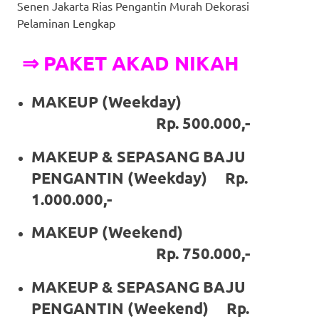
Senen Jakarta Rias Pengantin Murah Dekorasi
https://www.stockswatches.com
.
Pelaminan Lengkap
anchor
⇒ PAKET AKAD NIKAH
https://www.insurancewatches.c
check
MAKEUP (Weekday)
Rp. 500.000,-
this
link
MAKEUP & SEPASANG BAJU
PENGANTIN (Weekday) Rp.
right
1.000.000,-
here
MAKEUP (Weekend)
now
Rp. 750.000,-
https://www.domainwatches.com
.
MAKEUP & SEPASANG BAJU
visit
PENGANTIN (Weekend) Rp.