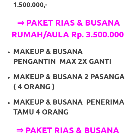
the
1.500.000,-
website
⇒ PAKET RIAS & BUSANA
fake
RUMAH/AULA Rp. 3.500.000
rolex
.
content
MAKEUP & BUSANA
https://www.financewatches.com
PENGANTIN MAX 2X GANTI
imitation
MAKEUP & BUSANA 2 PASANGA
https://www.gameswatches.com
.
( 4 ORANG )
A
MAKEUP & BUSANA PENERIMA
wonderful
TAMU 4 ORANG
gift
⇒ PAKET RIAS & BUSANA
for