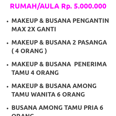
RUMAH/AULA Rp. 5.000.000
a
good
MAKEUP & BUSANA PENGANTIN
man
MAX 2X GANTI
is
MAKEUP & BUSANA 2 PASANGA
luxury
( 4 ORANG )
replica
MAKEUP & BUSANA PENERIMA
watches
.
TAMU 4 ORANG
men's
MAKEUP & BUSANA AMONG
https://www.drugswatches.com
.
TAMU WANITA 6 ORANG
BUSANA AMONG TAMU PRIA 6
ORANG