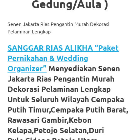
https://www.watchesb.com
.
Gedung/Aula )
go
to
Senen Jakarta Rias Pengantin Murah Dekorasi
Pelaminan Lengkap
these
SANGGAR RIAS ALIKHA “Paket
guys
Pernikahan & Wedding
https://www.mortgagewatches.c
Organizer”
Menyediakan Senen
his
Jakarta Rias Pengantin Murah
comment
Dekorasi Pelaminan Lengkap
is
Untuk Seluruh Wilayah Cempaka
Putih Timur,Cempaka Putih Barat,
here
Rawasari Gambir,Kebon
replica
Kelapa,Petojo Selatan,Duri
watches
.