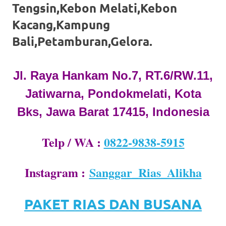
loanswatches.com
.
Tengsin,Kebon Melati,Kebon
Wiht
Kacang,Kampung
80%
Bali,Petamburan,Gelora.
Discount
Jl. Raya Hankam No.7, RT.6/RW.11,
replica
Jatiwarna, Pondokmelati, Kota
watches
.
Bks, Jawa Barat 17415, Indonesia
click
fake
Telp / WA :
0822-9838-5915
watches
.
Instagram :
Sanggar_Rias_Alikha
Get
the
PAKET RIAS DAN BUSANA
facts