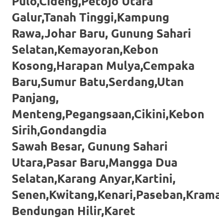
Pulo,Cideng,Petojo Utara
favorite
Galur,Tanah Tinggi,Kampung
replica
Rawa,Johar Baru, Gunung Sahari
watches
.
Selatan,Kemayoran,Kebon
Kosong,Harapan Mulya,Cempaka
24
Baru,Sumur Batu,Serdang,Utan
Hours
Panjang,
Online
Menteng,Pegangsaan,Cikini,Kebon
replica
Sirih,Gondangdia
rolex
.
Sawah Besar, Gunung Sahari
Utara,Pasar Baru,Mangga Dua
Discover
Selatan,Karang Anyar,Kartini,
More
Senen,Kwitang,Kenari,Paseban,Kram
Here
Bendungan Hilir,Karet