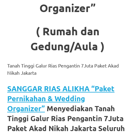
Organizer”
More
hints
( Rumah dan
rolex
replica
.
Gedung/Aula )
my
website
Tanah Tinggi Galur Rias Pengantin 7Juta Paket Akad
Nikah Jakarta
https://www.watchesf.com
.
To
SANGGAR RIAS ALIKHA “Paket
Pernikahan & Wedding
learn
Organizer”
Menyediakan Tanah
more
Tinggi Galur Rias Pengantin 7Juta
about
Paket Akad Nikah Jakarta Seluruh