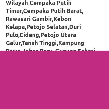
https://www.watchesb.com
.
Wilayah Cempaka Putih
go
Timur,Cempaka Putih Barat,
Rawasari Gambir,Kebon
to
Kelapa,Petojo Selatan,Duri
these
Pulo,Cideng,Petojo Utara
guys
Galur,Tanah Tinggi,Kampung
https://www.mortgagewatches.c
Rawa,Johar Baru, Gunung Sahari
his
Selatan,Kemayoran,Kebon
comment
Kosong,Harapan Mulya,Cempaka
Baru,Sumur Batu,Serdang,Utan
is
Panjang,
here
Menteng,Pegangsaan,Cikini,Kebon
replica
Sirih,Gondangdia
watches
.
Sawah Besar, Gunung Sahari