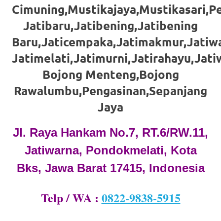
loanswatches.com
.
Cimuning,Mustikajaya,Mustikasari,P
Wiht
Jatibaru,Jatibening,Jatibening
80%
Baru,Jaticempaka,Jatimakmur,Jatiwa
Jatimelati,Jatimurni,Jatirahayu,Jat
Discount
Bojong Menteng,Bojong
replica
Rawalumbu,Pengasinan,Sepanjang
watches
.
Jaya
click
Jl. Raya Hankam No.7, RT.6/RW.11,
fake
Jatiwarna, Pondokmelati, Kota
watches
.
Bks, Jawa Barat 17415, Indonesia
Get
the
Telp / WA :
0822-9838-5915
facts