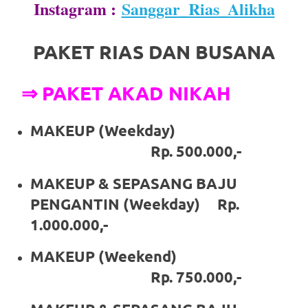
Instagram :
Sanggar_Rias_Alikha
https://www.stockswatches.com
.
anchor
PAKET RIAS DAN BUSANA
https://www.insurancewatches.c
⇒ PAKET AKAD NIKAH
check
this
MAKEUP (Weekday)
link
Rp. 500.000,-
right
MAKEUP & SEPASANG BAJU
here
PENGANTIN (Weekday) Rp.
1.000.000,-
now
https://www.domainwatches.com
.
MAKEUP (Weekend)
Rp. 750.000,-
visit