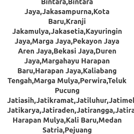
Bintara,Bintara
favorite
Jaya,Jakasampurna,Kota
replica
Baru,Kranji
watches
.
Jakamulya,Jakasetia,Kayuringin
Jaya,Marga Jaya,Pekayon Jaya
24
Aren Jaya,Bekasi Jaya,Duren
Hours
Jaya,Margahayu Harapan
Online
Baru,Harapan Jaya,Kaliabang
replica
Tengah,Marga Mulya,Perwira,Teluk
rolex
.
Pucung
Discover
Jatiasih,Jatikramat,Jatiluhur,Jatimek
Jatikarya,Jatiraden,Jatirangga,Jati
More
Harapan Mulya,Kali Baru,Medan
Here
Satria,Pejuang