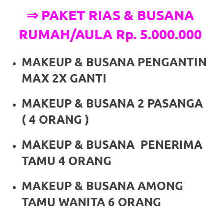
a
⇒ PAKET RIAS & BUSANA
good
RUMAH/AULA Rp. 5.000.000
man
MAKEUP & BUSANA PENGANTIN
is
MAX 2X GANTI
luxury
MAKEUP & BUSANA 2 PASANGA
replica
( 4 ORANG )
watches
.
MAKEUP & BUSANA PENERIMA
men's
TAMU 4 ORANG
https://www.drugswatches.com
.
MAKEUP & BUSANA AMONG
TAMU WANITA 6 ORANG