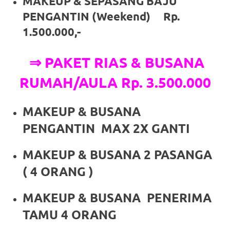
the
MAKEUP & SEPASANG BAJU
PENGANTIN (Weekend) Rp.
website
1.500.000,-
fake
⇒ PAKET RIAS & BUSANA
rolex
.
RUMAH/AULA Rp. 3.500.000
content
https://www.financewatches.com
MAKEUP & BUSANA
imitation
PENGANTIN MAX 2X GANTI
https://www.gameswatches.com
.
MAKEUP & BUSANA 2 PASANGA
A
( 4 ORANG )
wonderful
MAKEUP & BUSANA PENERIMA
gift
TAMU 4 ORANG
for