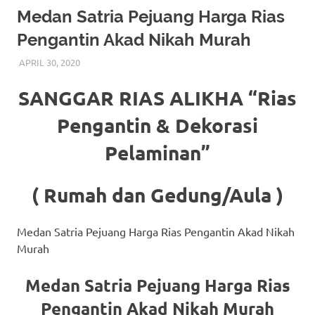
More
Medan Satria Pejuang Harga Rias
Pengantin Akad Nikah Murah
hints
APRIL 30, 2020
RIASALIKHA
BEKASI
,
CIKARANG
,
MURAH
,
MUSLIM
,
PAKET DEKORASI
rolex
PELAMINAN
,
PAKET RIAS PENGANTIN MURAH
,
RIAS
,
RIAS PENGANTIN
,
RIAS PENGANTIN HIJAB
,
RIAS
replica
.
SANGGAR RIAS ALIKHA “Rias
PENGANTIN JAWA
,
RIAS PENGANTIN SUNDA
,
TATA RIAS
PENGANTIN
my
Pengantin & Dekorasi
website
Pelaminan”
https://www.watchesf.com
.
( Rumah dan Gedung/Aula )
To
learn
Medan Satria Pejuang Harga Rias Pengantin Akad Nikah
Murah
more
Medan Satria Pejuang Harga Rias
about
Pengantin Akad Nikah Murah