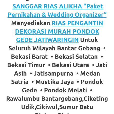
https://www.watchesb.com
.
SANGGAR RIAS ALIKHA “Paket
go
Pernikahan & Wedding Organizer”
to
Menyediakan
RIAS PENGANTIN
these
DEKORASI MURAH PONDOK
GEDE JATIWARINGIN
Untuk
guys
Seluruh Wilayah Bantar Gebang •
https://www.mortgagewatches.c
Bekasi Barat • Bekasi Selatan •
his
Bekasi Timur • Bekasi Utara • Jati
comment
Asih • Jatisampurna • Medan
is
Satria • Mustika Jaya • Pondok
here
Gede • Pondok Melati •
Rawalumbu Bantargebang,Ciketing
replica
Udik,Cikiwul,Sumur Batu
watches
.