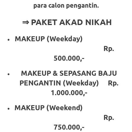
para calon pengantin.
a
good
⇒ PAKET AKAD NIKAH
man
MAKEUP (Weekday)
is
Rp.
luxury
500.000,-
replica
MAKEUP & SEPASANG BAJU
watches
.
PENGANTIN (Weekday) Rp.
men's
1.000.000,-
https://www.drugswatches.com
.
MAKEUP (Weekend)
Rp.
750.000,-