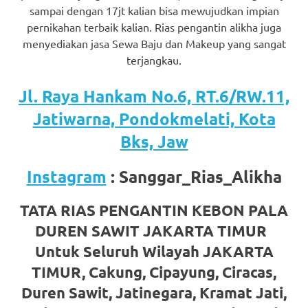
sampai dengan 17jt kalian bisa mewujudkan impian
favorite
pernikahan terbaik kalian. Rias pengantin alikha juga
replica
menyediakan jasa Sewa Baju dan Makeup yang sangat
terjangkau.
watches
.
24
Jl. Raya Hankam No.6, RT.6/RW.11,
Jatiwarna, Pondokmelati, Kota
Hours
Bks, Jaw
Online
replica
Instagram
: Sanggar_Rias_Alikha
rolex
.
TATA RIAS PENGANTIN KEBON PALA
Discover
DUREN SAWIT JAKARTA TIMUR
Untuk Seluruh Wilayah JAKARTA
More
TIMUR, Cakung, Cipayung, Ciracas,
Here
Duren Sawit, Jatinegara, Kramat Jati,