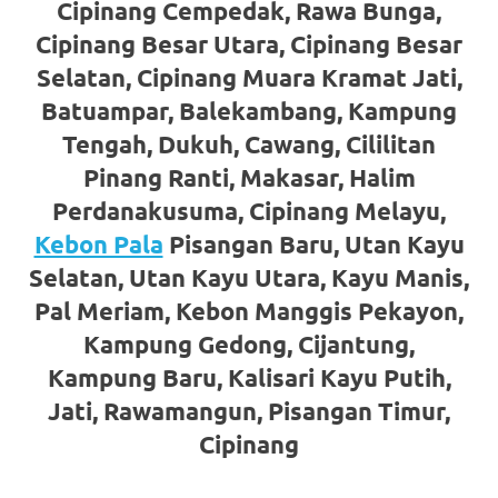
Cipinang Cempedak, Rawa Bunga,
https://www.stockswatches.com
.
Cipinang Besar Utara, Cipinang Besar
anchor
Selatan, Cipinang Muara Kramat Jati,
https://www.insurancewatches.c
Batuampar, Balekambang, Kampung
Tengah, Dukuh, Cawang, Cililitan
check
Pinang Ranti, Makasar, Halim
this
Perdanakusuma, Cipinang Melayu,
link
Kebon Pala
Pisangan Baru, Utan Kayu
Selatan, Utan Kayu Utara, Kayu Manis,
right
Pal Meriam, Kebon Manggis Pekayon,
here
Kampung Gedong, Cijantung,
now
Kampung Baru, Kalisari Kayu Putih,
Jati, Rawamangun, Pisangan Timur,
https://www.domainwatches.com
.
Cipinang
visit