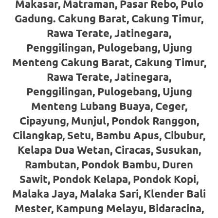
loanswatches.com
.
Makasar, Matraman, Pasar Rebo, Pulo
Gadung. Cakung Barat, Cakung Timur,
Wiht
Rawa Terate, Jatinegara,
80%
Penggilingan, Pulogebang, Ujung
Discount
Menteng Cakung Barat, Cakung Timur,
replica
Rawa Terate, Jatinegara,
Penggilingan, Pulogebang, Ujung
watches
.
Menteng Lubang Buaya, Ceger,
click
Cipayung, Munjul, Pondok Ranggon,
fake
Cilangkap, Setu, Bambu Apus, Cibubur,
Kelapa Dua Wetan, Ciracas, Susukan,
watches
.
Rambutan, Pondok Bambu, Duren
Get
Sawit, Pondok Kelapa, Pondok Kopi,
the
Malaka Jaya, Malaka Sari, Klender Bali
Mester, Kampung Melayu, Bidaracina,
facts