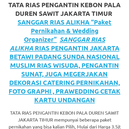
https://www.watchesb.com
.
TATA RIAS PENGANTIN KEBON PALA
go
DUREN SAWIT JAKARTA TIMUR
to
SANGGAR RIAS ALIKHA “Paket
Pernikahan & Wedding
these
Organizer”
SANGGAR RIAS
guys
ALIKHA
RIAS PENGANTIN JAKARTA
https://www.mortgagewatches.c
BETAWI PADANG SUNDA NASIONAL
MUSLIM RIAS WISUDA, PENGANTIN
his
SUNAT, JUGA MEGERJAKAN
comment
DEKORASI CATERING PERNIKAHAN,
is
FOTO GRAPHI , PRAWEDDING CETAK
KARTU UNDANGAN
here
replica
TATA RIAS PENGANTIN KEBON PALA DUREN SAWIT
JAKARTA TIMUR mempunyai beberapa paket
watches
.
pernikahan yang bisa kalian Pilih, Mulai dari Harga 3.5jt