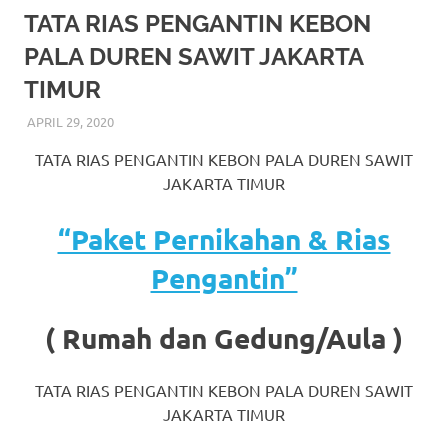
More
TATA RIAS PENGANTIN KEBON
PALA DUREN SAWIT JAKARTA
hints
TIMUR
rolex
APRIL 29, 2020
RIASALIKHA
BEKASI
,
CIKARANG
,
DEKORASI
,
JAKARTA SELATAN
,
replica
.
JAKARTA TIMUR
,
JAKARTA UTARA
,
MURAH
,
MUSLIM
,
TATA RIAS PENGANTIN KEBON PALA DUREN SAWIT
PAKET DEKORASI PELAMINAN
,
PAKET RIAS PENGANTIN
my
MURAH
,
RIAS
,
RIAS PENGANTIN
,
RIAS PENGANTIN
JAKARTA TIMUR
HIJAB
,
RIAS PENGANTIN JAWA
,
RIAS PENGANTIN
website
SUNDA
,
TATA RIAS PENGANTIN
“Paket Pernikahan & Rias
https://www.watchesf.com
.
Pengantin”
To
learn
( Rumah dan Gedung/Aula )
more
TATA RIAS PENGANTIN KEBON PALA DUREN SAWIT
about
JAKARTA TIMUR