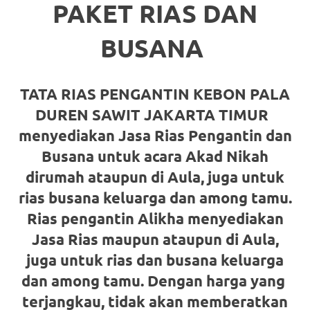
the
PAKET RIAS DAN
website
BUSANA
fake
rolex
.
TATA RIAS PENGANTIN KEBON PALA
content
DUREN SAWIT JAKARTA TIMUR
menyediakan Jasa Rias Pengantin dan
https://www.financewatches.com
Busana untuk acara Akad Nikah
imitation
dirumah ataupun
di Aula, juga untuk
https://www.gameswatches.com
.
rias busana keluarga dan among tamu.
A
Rias pengantin Alikha menyediakan
Jasa Rias maupun ataupun
di Aula,
wonderful
juga untuk rias dan busana keluarga
gift
dan among tamu. Dengan harga yang
for
terjangkau, tidak akan memberatkan