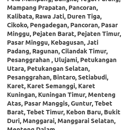
loanswatches.com
.
Mampang Prapatan, Pancoran,
Wiht
Kalibata, Rawa Jati, Duren Tiga,
80%
Cikoko, Pengadegan, Pancoran, Pasar
Minggu, Pejaten Barat, Pejaten Timur,
Discount
Pasar Minggu, Kebagusan, Jati
replica
Padang, Ragunan, Cilandak Timur,
watches
.
Pesanggrahan , Ulujami, Petukangan
click
Utara, Petukangan Selatan,
Pesanggrahan, Bintaro, Setiabudi,
fake
Karet, Karet Semanggi, Karet
watches
.
Kuningan, Kuningan Timur, Menteng
Get
Atas, Pasar Manggis, Guntur, Tebet
Barat, Tebet Timur, Kebon Baru, Bukit
the
Duri, Manggarai, Manggarai Selatan,
facts
Menteng Dalam