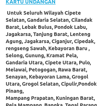
KARTU UNDANGAN
favorite
Untuk Seluruh Wilayah Cipete
replica
Selatan, Gandaria Selatan, Cilandak
watches
.
Barat, Lebak Bulus, Pondok Labu,
24
Jagakarsa, Tanjung Barat, Lenteng
Agung, Jagakarsa, Ciganjur, Cipedak,
Hours
rengseng Sawah, Kebayoran Baru ,
Online
Selong, Gunung, Kramat Pela,
replica
Gandaria Utara, Cipete Utara, Pulo,
rolex
.
Melawai, Petogogan, Rawa Barat,
Senayan, Kebayoran Lama, Grogol
Discover
Utara, Grogol Selatan, Cipulir,Pondok
More
Pinang,
Here
Mampang Prapatan, Kuningan Barat,
Pela Mampang, Bangka, Tegal Parang,