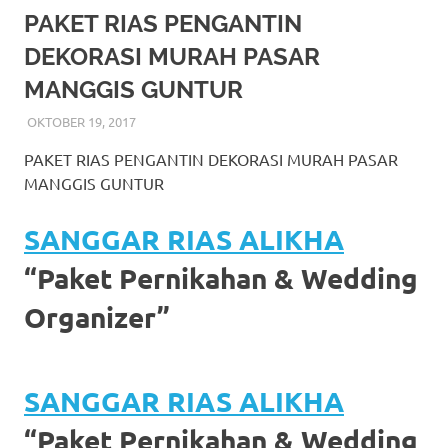
More
PAKET RIAS PENGANTIN
DEKORASI MURAH PASAR
hints
MANGGIS GUNTUR
rolex
OKTOBER 19, 2017
RIASALIKHA
DEKORASI
,
JAKARTA SELATAN
,
MURAH
,
RIAS
,
RIAS
replica
.
PENGANTIN
PAKET RIAS PENGANTIN DEKORASI MURAH PASAR
my
MANGGIS GUNTUR
website
SANGGAR RIAS ALIKHA
https://www.watchesf.com
.
“Paket Pernikahan & Wedding
To
Organizer”
learn
more
SANGGAR RIAS ALIKHA
about
“Paket Pernikahan & Wedding