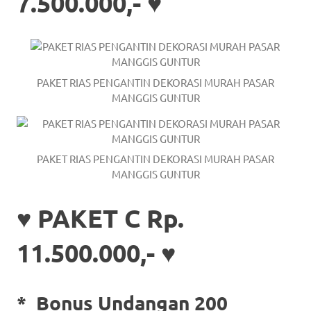
7.500.000,- ♥
a
good
man
PAKET RIAS PENGANTIN DEKORASI MURAH PASAR
is
MANGGIS GUNTUR
luxury
replica
PAKET RIAS PENGANTIN DEKORASI MURAH PASAR
watches
.
MANGGIS GUNTUR
men's
♥ PAKET C Rp.
https://www.drugswatches.com
.
11.500.000,- ♥
*
Bonus Undangan 200