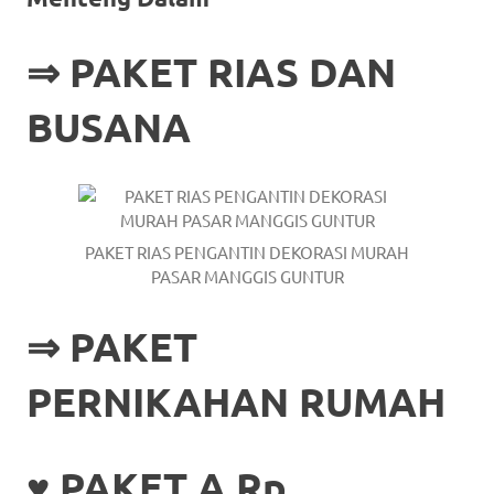
https://www.stockswatches.com
.
⇒
PAKET RIAS DAN
anchor
https://www.insurancewatches.c
BUSANA
check
this
link
PAKET RIAS PENGANTIN DEKORASI MURAH
right
PASAR MANGGIS GUNTUR
here
⇒
PAKET
now
PERNIKAHAN RUMAH
https://www.domainwatches.com
.
visit
♥ PAKET A Rp.