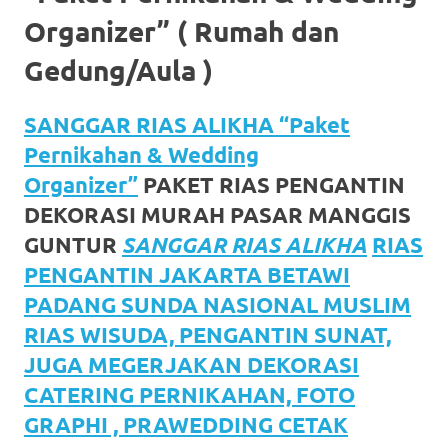
https://www.watchesb.com
.
Organizer” ( Rumah dan
go
Gedung/Aula )
to
these
SANGGAR RIAS ALIKHA “Paket
guys
Pernikahan & Wedding
Organizer”
PAKET RIAS PENGANTIN
https://www.mortgagewatches.c
DEKORASI MURAH PASAR MANGGIS
his
GUNTUR
SANGGAR RIAS ALIKHA
RIAS
comment
PENGANTIN JAKARTA BETAWI
PADANG SUNDA NASIONAL MUSLIM
is
RIAS WISUDA, PENGANTIN SUNAT,
here
JUGA MEGERJAKAN DEKORASI
replica
CATERING PERNIKAHAN, FOTO
GRAPHI , PRAWEDDING CETAK
watches
.