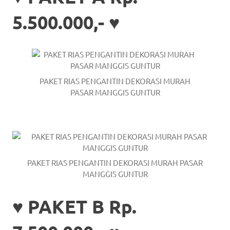
the
5.500.000,- ♥
website
fake
rolex
.
content
PAKET RIAS PENGANTIN DEKORASI MURAH
PASAR MANGGIS GUNTUR
https://www.financewatches.com
imitation
https://www.gameswatches.com
.
A
PAKET RIAS PENGANTIN DEKORASI MURAH PASAR
MANGGIS GUNTUR
wonderful
gift
♥ PAKET B Rp.
for