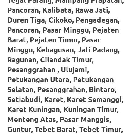
https://www.stockswatches.com
.
Pancoran, Kalibata, Rawa Jati,
anchor
Duren Tiga, Cikoko, Pengadegan,
Pancoran, Pasar Minggu, Pejaten
https://www.insurancewatches.c
Barat, Pejaten Timur, Pasar
check
Minggu, Kebagusan, Jati Padang,
this
Ragunan, Cilandak Timur,
link
Pesanggrahan , Ulujami,
right
Petukangan Utara, Petukangan
here
Selatan, Pesanggrahan, Bintaro,
Setiabudi, Karet, Karet Semanggi,
now
Karet Kuningan, Kuningan Timur,
https://www.domainwatches.com
.
Menteng Atas, Pasar Manggis,
visit
Guntur, Tebet Barat, Tebet Timur,