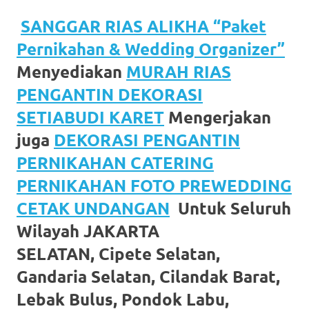
favorite
SANGGAR RIAS ALIKHA “Paket
replica
Pernikahan & Wedding Organizer”
watches
.
Menyediakan
MURAH RIAS
PENGANTIN DEKORASI
24
SETIABUDI KARET
Mengerjakan
Hours
juga
DEKORASI PENGANTIN
Online
PERNIKAHAN CATERING
replica
PERNIKAHAN FOTO PREWEDDING
rolex
.
CETAK UNDANGAN
Untuk Seluruh
Discover
Wilayah JAKARTA
SELATAN, Cipete Selatan,
More
Gandaria Selatan, Cilandak Barat,
Here
Lebak Bulus, Pondok Labu,