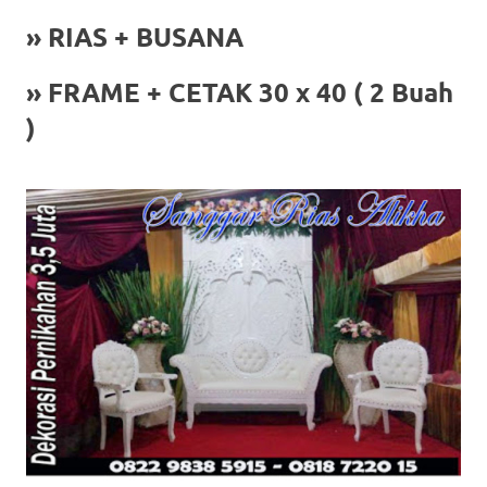
a
» RIAS + BUSANA
good
» FRAME + CETAK 30 x 40 ( 2 Buah
man
)
is
luxury
replica
watches
.
men's
https://www.drugswatches.com
.