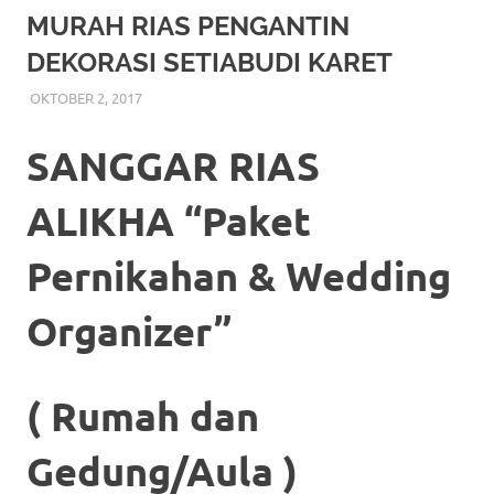
More
MURAH RIAS PENGANTIN
DEKORASI SETIABUDI KARET
hints
OKTOBER 2, 2017
RIASALIKHA
RIAS
,
RIAS PENGANTIN
rolex
replica
.
SANGGAR RIAS
my
ALIKHA “Paket
website
Pernikahan & Wedding
https://www.watchesf.com
.
To
Organizer”
learn
more
( Rumah dan
about
Gedung/Aula )