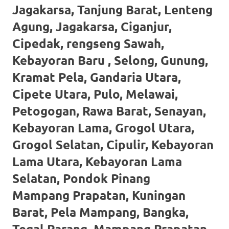
loanswatches.com
.
Jagakarsa, Tanjung Barat, Lenteng
Wiht
Agung, Jagakarsa, Ciganjur,
80%
Cipedak, rengseng Sawah,
Kebayoran Baru , Selong, Gunung,
Discount
Kramat Pela, Gandaria Utara,
replica
Cipete Utara, Pulo, Melawai,
watches
.
Petogogan, Rawa Barat, Senayan,
click
Kebayoran Lama, Grogol Utara,
fake
Grogol Selatan, Cipulir, Kebayoran
watches
.
Lama Utara, Kebayoran Lama
Selatan, Pondok Pinang
Get
Mampang Prapatan, Kuningan
the
Barat, Pela Mampang, Bangka,
facts
Tegal Parang, Mampang Prapatan,