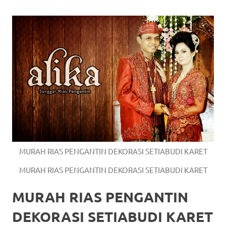
https://www.watchesb.com
.
go
to
these
guys
https://www.mortgagewatches.c
his
comment
MURAH RIAS PENGANTIN DEKORASI SETIABUDI KARET
is
MURAH RIAS PENGANTIN DEKORASI SETIABUDI KARET
here
MURAH RIAS PENGANTIN
replica
DEKORASI SETIABUDI KARET
watches
.