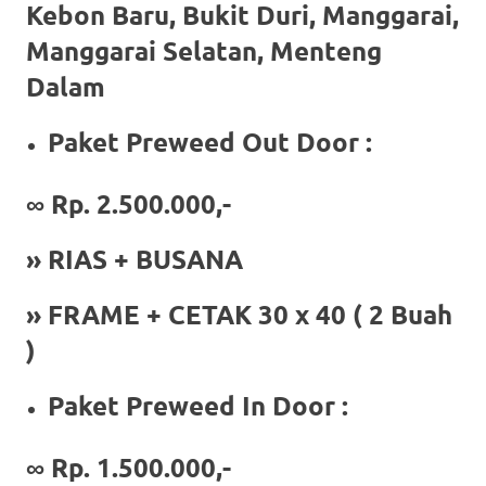
the
Kebon Baru, Bukit Duri, Manggarai,
website
Manggarai Selatan, Menteng
Dalam
fake
rolex
.
Paket Preweed Out Door :
content
∞ Rp. 2.500.000,-
https://www.financewatches.com
imitation
» RIAS + BUSANA
https://www.gameswatches.com
.
» FRAME + CETAK 30 x 40 ( 2 Buah
A
)
wonderful
Paket Preweed In Door :
gift
∞
Rp. 1.500.000,-
for