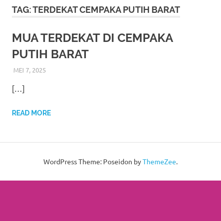
More
TAG:
TERDEKAT CEMPAKA PUTIH BARAT
hints
MUA TERDEKAT DI CEMPAKA
rolex
PUTIH BARAT
replica
.
MEI 7, 2025
RIASALIKHA
ADAT
,
AKAD NIKAH
,
DEKORASI
,
JAWA
,
MURAH
,
MUSLIM
,
PAKET DEKORASI PELAMINAN
,
PERNIKAHAN
,
RIAS
,
RIAS
my
[…]
PENGANTIN
,
SIGER
,
TATA RIAS PENGANTIN
website
READ MORE
https://www.watchesf.com
.
To
learn
WordPress Theme: Poseidon by
ThemeZee
.
more
about