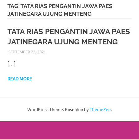
More
TAG:
TATA RIAS PENGANTIN JAWA PAES
JATINEGARA UJUNG MENTENG
hints
rolex
TATA RIAS PENGANTIN JAWA PAES
JATINEGARA UJUNG MENTENG
replica
.
SEPTEMBER 23, 2021
RIASALIKHA
ADAT
,
AKAD NIKAH
,
DEKORASI
,
JAKARTA TIMUR
,
my
JAWA
,
KOTOGADANG
,
MURAH
,
MUSLIM
,
PADANG
,
[…]
PAES
,
PAKET DEKORASI PELAMINAN
,
PAKET RIAS
website
PENGANTIN MURAH
,
RIAS
,
RIAS PENGANTIN
,
RIAS
PENGANTIN HIJAB
,
RIAS PENGANTIN JAWA
,
RIAS
https://www.watchesf.com
.
READ MORE
PENGANTIN SUNDA
,
SIGER
,
SUNDA
,
SUNTING
,
TATA RIAS PENGANTIN
To
learn
WordPress Theme: Poseidon by
ThemeZee
.
more
about