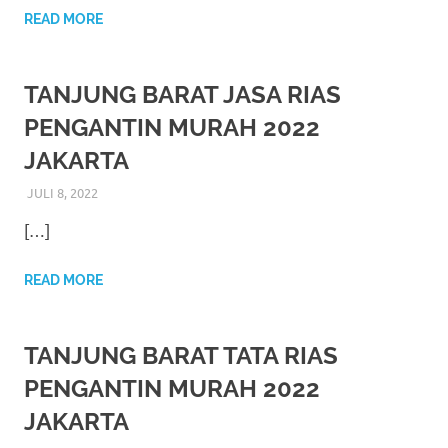
favorite
READ MORE
replica
TANJUNG BARAT JASA RIAS
watches
.
PENGANTIN MURAH 2022
24
JAKARTA
Hours
JULI 8, 2022
RIASALIKHA
BEKASI
,
DEKORASI
,
JAKARTA SELATAN
,
JAKARTA TIMUR
,
Online
JAKARTA UTARA
,
MURAH
,
MUSLIM
,
PAKET RIAS
[…]
PENGANTIN MURAH
,
RIAS
,
RIAS PENGANTIN
replica
READ MORE
rolex
.
Discover
TANJUNG BARAT TATA RIAS
More
PENGANTIN MURAH 2022
Here
JAKARTA