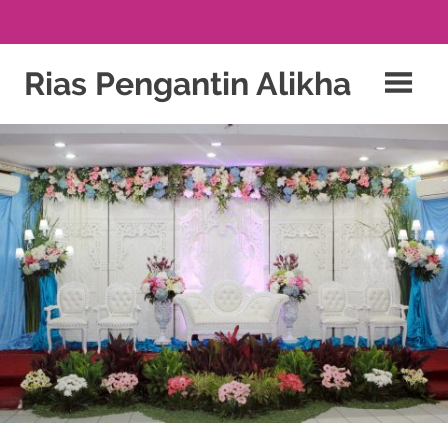
click
Skip
to
Rias Pengantin Alikha
to
content
find
PAKET
PERNIKAHAN
out
&
RIAS
more
PENGANTIN
JAKARTA
watchesw.com
.
BEKASI
DEPOK
click
BOGOR
this
site
fake
rolex
.