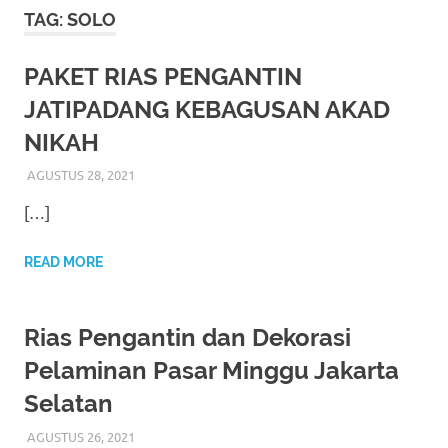
More
TAG:
SOLO
hints
PAKET RIAS PENGANTIN
rolex
JATIPADANG KEBAGUSAN AKAD
replica
.
NIKAH
my
AGUSTUS 28, 2021
RIASALIKHA
AKAD NIKAH
,
DEKORASI
,
JAKARTA SELATAN
,
MURAH
,
MUSLIM
,
PAKET DEKORASI PELAMINAN
,
website
[…]
PAKET RIAS PENGANTIN MURAH
,
RIAS
,
RIAS
PENGANTIN
,
RIAS PENGANTIN HIJAB
,
RIAS
https://www.watchesf.com
.
PENGANTIN JAWA
,
RIAS PENGANTIN SUNDA
,
TATA
READ MORE
RIAS PENGANTIN
To
learn
Rias Pengantin dan Dekorasi
more
Pelaminan Pasar Minggu Jakarta
Selatan
about
AGUSTUS 26, 2021
RIASALIKHA
AKAD NIKAH
,
DEKORASI
,
JAKARTA SELATAN
,