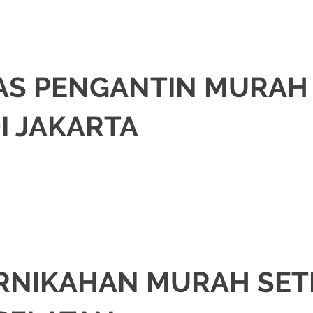
AS PENGANTIN MURAH
I JAKARTA
om
.
JAKARTA SELATAN
,
JAKARTA TIMUR
,
JAKARTA UTARA
,
MURAH
,
MUSLIM
,
PA
RNIKAHAN MURAH SET