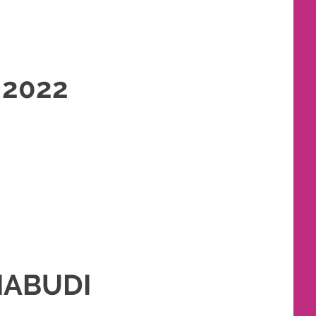
 2022
KET RIAS PENGANTIN MURAH
,
RIAS
,
RIAS PENGANTIN
IABUDI