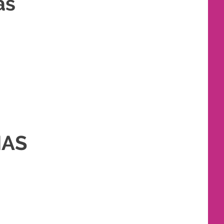
as
ANTIN
IAS