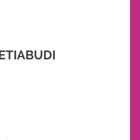
ETIABUDI
GANTIN JAWA
,
RIAS PENGANTIN SUNDA