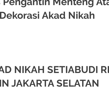
s Pengantin Menteng At
 Dekorasi Akad Nikah
,
PAKET RIAS PENGANTIN MURAH
,
RIAS
,
RIAS PENGANTIN
,
TATA RIAS PENG
/
.
AD NIKAH SETIABUDI R
N JAKARTA SELATAN
RIAS PENGANTIN