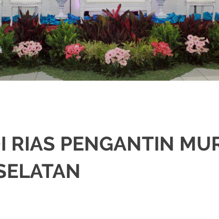
I RIAS PENGANTIN MU
SELATAN
,
JAKARTA SELATAN
,
JAKARTA TIMUR
,
JAKARTA UTARA
,
MURAH
,
MUSLIM
,
P