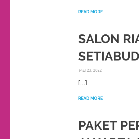
https://www.watchesb.com
.
go
READ MORE
to
SALON RI
these
guys
SETIABUD
https://www.mortgagewatches.c
MEI 23, 2022
RIASALIKHA
BEKASI
,
DEKORASI
,
his
[…]
comment
is
READ MORE
here
replica
PAKET PE
watches
.