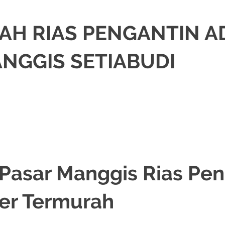
AH RIAS PENGANTIN A
NGGIS SETIABUDI
KORASI
,
JAKARTA SELATAN
,
MURAH
,
MUSLIM
,
PAKET RIAS PENGANTIN MU
NGANTIN SUNDA
,
TATA RIAS PENGANTIN
 Pasar Manggis Rias Pen
er Termurah
,
DEKORASI
,
JAKARTA SELATAN
,
RIAS
,
RIAS PENGANTIN
,
RIAS PENGANTIN H