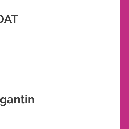
DAT
RAH
,
RIAS
,
RIAS PENGANTIN
,
RIAS PENGANTIN HIJAB
,
RIAS PENGANTIN
gantin
IJAB
,
RIAS PENGANTIN JAWA
,
RIAS PENGANTIN SUNDA
,
TATA RIAS