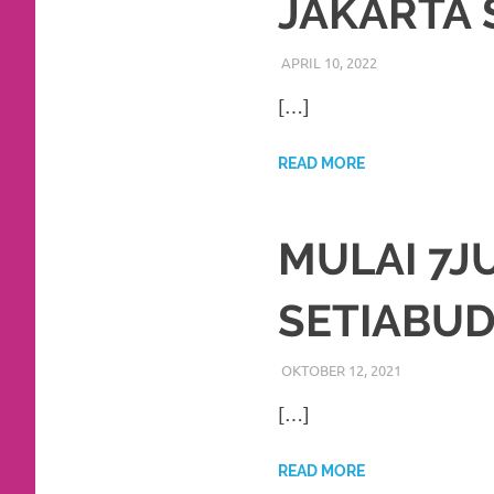
JAKARTA 
favorite
replica
APRIL 10, 2022
RIASALIKHA
BEKASI
,
DEKORAS
watches
.
[…]
24
READ MORE
Hours
Online
MULAI 7J
replica
SETIABUD
rolex
.
Discover
OKTOBER 12, 2021
RIASALIKHA
ADAT
,
AKAD N
MURAH
,
RIAS
More
[…]
Here
READ MORE