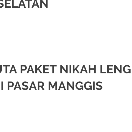
SELATAN
I
,
JAKARTA SELATAN
,
JAKARTA TIMUR
,
JAKARTA UTARA
,
MURAH
,
MUSLIM
,
UTA PAKET NIKAH LEN
I PASAR MANGGIS
IKAH
,
DEKORASI
,
JAKARTA SELATAN
,
JAWA
,
KOTOGADANG
,
MURAH
,
MUSL
 PENGANTIN JAWA
,
RIAS PENGANTIN SUNDA
,
SIGER
,
SUNDA
,
SUNTING
,
TATA