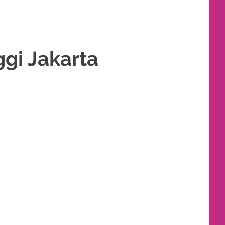
gi Jakarta
 PENGANTIN
,
RIAS PENGANTIN HIJAB
,
RIAS PENGANTIN JAWA
,
RIAS