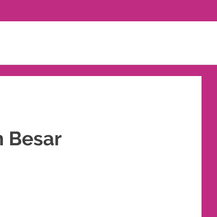
h Besar
ANTIN MURAH
,
RIAS
,
RIAS PENGANTIN
,
RIAS PENGANTIN HIJAB
,
RIAS