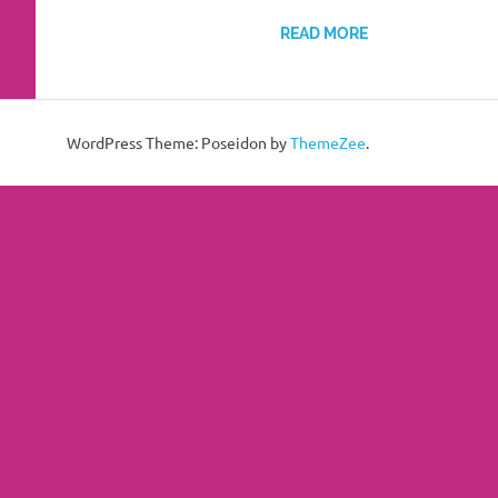
More
READ MORE
hints
rolex
WordPress Theme: Poseidon by
ThemeZee
.
replica
.
my
website
https://www.watchesf.com
.
To
learn
more
about