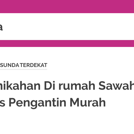
a
 SUNDA TERDEKAT
nikahan Di rumah Sawa
s Pengantin Murah
ORASI
,
MURAH
,
MUSLIM
,
PAKET DEKORASI PELAMINAN
,
PAKET RIAS PENG
A
,
RIAS PENGANTIN SUNDA
,
TATA RIAS PENGANTIN