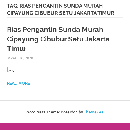
More
TAG:
RIAS PENGANTIN SUNDA MURAH
CIPAYUNG CIBUBUR SETU JAKARTA TIMUR
hints
rolex
Rias Pengantin Sunda Murah
Cipayung Cibubur Setu Jakarta
replica
.
Timur
my
APRIL 26, 2020
RIASALIKHA
BEKASI
,
CIKARANG
,
DEKORASI
,
JAKARTA SELATAN
,
website
JAKARTA TIMUR
,
JAKARTA UTARA
,
MURAH
,
MUSLIM
,
[…]
PAKET DEKORASI PELAMINAN
,
PAKET RIAS PENGANTIN
https://www.watchesf.com
.
MURAH
,
RIAS PENGANTIN
,
RIAS PENGANTIN HIJAB
,
RIAS PENGANTIN JAWA
,
RIAS PENGANTIN SUNDA
,
TATA
To
READ MORE
RIAS PENGANTIN
learn
more
WordPress Theme: Poseidon by
ThemeZee
.
about