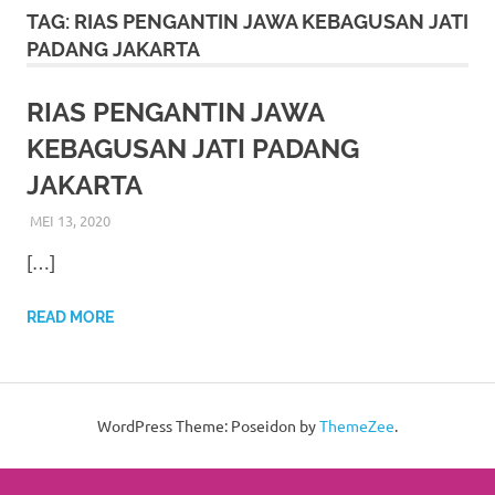
More
TAG:
RIAS PENGANTIN JAWA KEBAGUSAN JATI
PADANG JAKARTA
hints
rolex
RIAS PENGANTIN JAWA
KEBAGUSAN JATI PADANG
replica
.
JAKARTA
my
MEI 13, 2020
RIASALIKHA
BEKASI
,
DEKORASI
,
JAKARTA SELATAN
,
JAKARTA TIMUR
,
website
JAKARTA UTARA
,
MURAH
,
MUSLIM
,
PAKET RIAS
[…]
PENGANTIN MURAH
,
RIAS
,
RIAS PENGANTIN
https://www.watchesf.com
.
To
READ MORE
learn
more
WordPress Theme: Poseidon by
ThemeZee
.
about