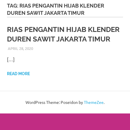
More
TAG:
RIAS PENGANTIN HIJAB KLENDER
DUREN SAWIT JAKARTA TIMUR
hints
rolex
RIAS PENGANTIN HIJAB KLENDER
DUREN SAWIT JAKARTA TIMUR
replica
.
APRIL 28, 2020
RIASALIKHA
BEKASI
,
CIKARANG
,
DEKORASI
,
JAKARTA SELATAN
,
my
JAKARTA TIMUR
,
JAKARTA UTARA
,
MURAH
,
MUSLIM
,
[…]
PAKET DEKORASI PELAMINAN
,
PAKET RIAS PENGANTIN
website
MURAH
,
RIAS
,
RIAS PENGANTIN
,
RIAS PENGANTIN
HIJAB
,
RIAS PENGANTIN JAWA
,
RIAS PENGANTIN
https://www.watchesf.com
.
READ MORE
SUNDA
,
TATA RIAS PENGANTIN
To
learn
WordPress Theme: Poseidon by
ThemeZee
.
more
about