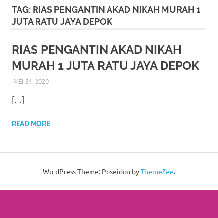
More
TAG:
RIAS PENGANTIN AKAD NIKAH MURAH 1
JUTA RATU JAYA DEPOK
hints
rolex
RIAS PENGANTIN AKAD NIKAH
MURAH 1 JUTA RATU JAYA DEPOK
replica
.
MEI 31, 2020
RIASALIKHA
BEKASI
,
DEKORASI
,
JAKARTA SELATAN
,
JAKARTA TIMUR
,
my
JAKARTA UTARA
,
MURAH
,
MUSLIM
,
PAKET RIAS
[…]
PENGANTIN MURAH
,
RIAS
,
RIAS PENGANTIN
website
https://www.watchesf.com
.
READ MORE
To
learn
WordPress Theme: Poseidon by
ThemeZee
.
more
about