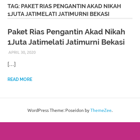
More
TAG:
PAKET RIAS PENGANTIN AKAD NIKAH
1JUTA JATIMELATI JATIMURNI BEKASI
hints
rolex
Paket Rias Pengantin Akad Nikah
1Juta Jatimelati Jatimurni Bekasi
replica
.
APRIL 30, 2020
RIASALIKHA
BEKASI
,
CIKARANG
,
DEKORASI
,
PAKET DEKORASI
my
PELAMINAN
,
PAKET RIAS PENGANTIN MURAH
,
RIAS
,
[…]
RIAS PENGANTIN
,
RIAS PENGANTIN HIJAB
,
RIAS
website
PENGANTIN JAWA
,
RIAS PENGANTIN SUNDA
,
TATA RIAS
PENGANTIN
https://www.watchesf.com
.
READ MORE
To
learn
WordPress Theme: Poseidon by
ThemeZee
.
more
about