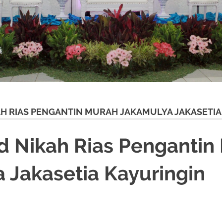
AH RIAS PENGANTIN MURAH JAKAMULYA JAKASETIA
d Nikah Rias Pengantin
 Jakasetia Kayuringin
,
JAKARTA TIMUR
,
MURAH
,
MUSLIM
,
RIAS
,
RIAS PENGANTIN