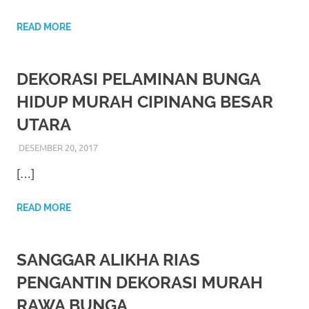
https://www.stockswatches.com
.
READ MORE
anchor
https://www.insurancewatches.c
DEKORASI PELAMINAN BUNGA
check
HIDUP MURAH CIPINANG BESAR
this
UTARA
link
DESEMBER 20, 2017
RIASALIKHA
BEKASI
,
DEKORASI
,
JAKARTA SELATAN
,
JAKARTA
TIMUR
,
JAKARTA UTARA
,
MURAH
,
MUSLIM
,
RIAS
,
right
[…]
RIAS PENGANTIN
here
READ MORE
now
https://www.domainwatches.com
.
SANGGAR ALIKHA RIAS
PENGANTIN DEKORASI MURAH
visit
RAWA BUNGA