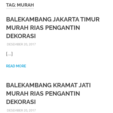
More
TAG:
MURAH
hints
BALEKAMBANG JAKARTA TIMUR
rolex
MURAH RIAS PENGANTIN
replica
.
DEKORASI
my
DESEMBER 20, 2017
RIASALIKHA
BEKASI
,
DEKORASI
,
JAKARTA SELATAN
,
JAKARTA
TIMUR
,
JAKARTA UTARA
,
MURAH
,
MUSLIM
,
RIAS
,
website
[…]
RIAS PENGANTIN
https://www.watchesf.com
.
READ MORE
To
learn
BALEKAMBANG KRAMAT JATI
more
MURAH RIAS PENGANTIN
DEKORASI
about
DESEMBER 20, 2017
RIASALIKHA
BEKASI
,
DEKORASI
,
JAKARTA SELATAN
,
JAKARTA