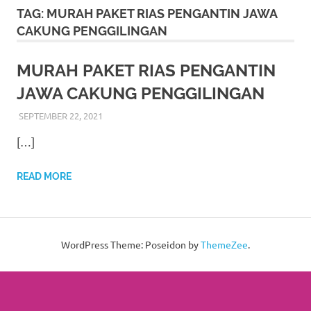
More
TAG:
MURAH PAKET RIAS PENGANTIN JAWA
CAKUNG PENGGILINGAN
hints
rolex
MURAH PAKET RIAS PENGANTIN
JAWA CAKUNG PENGGILINGAN
replica
.
SEPTEMBER 22, 2021
RIASALIKHA
ADAT
,
AKAD NIKAH
,
BEKASI
,
DEKORASI
,
JAKARTA
my
TIMUR
,
JAWA
,
KOTOGADANG
,
MURAH
,
MUSLIM
,
[…]
PADANG
,
PAES
,
PAKET DEKORASI PELAMINAN
,
website
PAKET RIAS PENGANTIN MURAH
,
RIAS
,
RIAS
PENGANTIN
,
RIAS PENGANTIN HIJAB
,
RIAS
https://www.watchesf.com
.
READ MORE
PENGANTIN JAWA
,
RIAS PENGANTIN SUNDA
,
SIGER
,
SUNDA
,
SUNTING
,
TATA RIAS PENGANTIN
To
learn
WordPress Theme: Poseidon by
ThemeZee
.
more
about