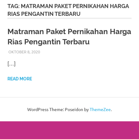
More
TAG:
MATRAMAN PAKET PERNIKAHAN HARGA
RIAS PENGANTIN TERBARU
hints
rolex
Matraman Paket Pernikahan Harga
Rias Pengantin Terbaru
replica
.
OKTOBER 8, 2020
RIASALIKHA
AKAD NIKAH
,
DEKORASI
,
JAKARTA TIMUR
,
MURAH
,
my
MUSLIM
,
PAKET RIAS PENGANTIN MURAH
,
RIAS
,
RIAS
[…]
PENGANTIN
,
RIAS PENGANTIN HIJAB
,
RIAS
website
PENGANTIN JAWA
,
RIAS PENGANTIN SUNDA
,
TATA
RIAS PENGANTIN
https://www.watchesf.com
.
READ MORE
To
learn
WordPress Theme: Poseidon by
ThemeZee
.
more
about