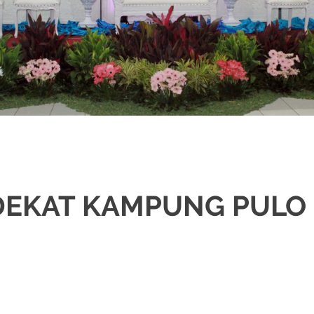
EKAT KAMPUNG PULO 
IKAH
,
DEKORASI
,
MURAH
,
PAKET DEKORASI PELAMINAN
,
PAKET RIAS PEN