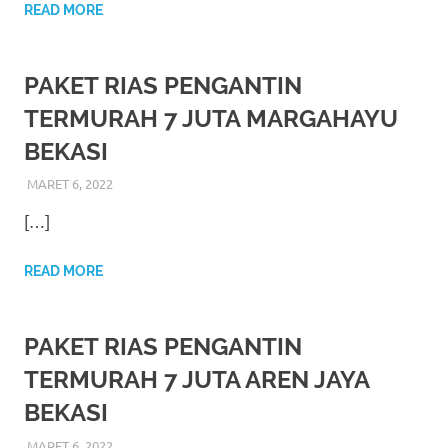
https://www.watchesb.com
.
READ MORE
go
to
PAKET RIAS PENGANTIN
these
TERMURAH 7 JUTA MARGAHAYU
BEKASI
guys
MARET 6, 2022
RIASALIKHA
BEKASI
,
DEKORASI
,
JAKARTA SELATAN
,
JAKARTA
https://www.mortgagewatches.c
TIMUR
,
JAKARTA UTARA
,
MURAH
,
MUSLIM
,
PAKET RIAS
[…]
PENGANTIN MURAH
,
RIAS
,
RIAS PENGANTIN
his
comment
READ MORE
is
PAKET RIAS PENGANTIN
here
TERMURAH 7 JUTA AREN JAYA
replica
BEKASI
watches
.
MARET 6, 2022
RIASALIKHA
BEKASI
,
DEKORASI
,
JAKARTA SELATAN
,
JAKARTA