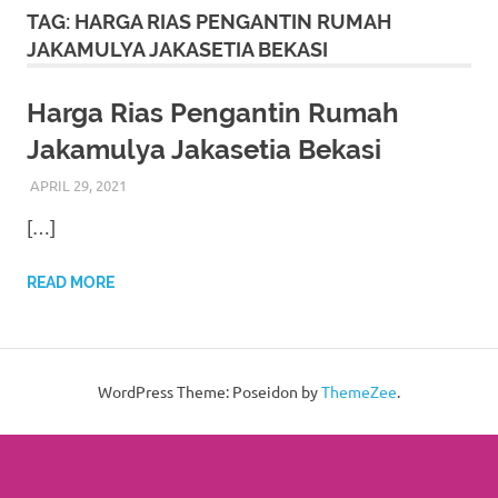
More
TAG:
HARGA RIAS PENGANTIN RUMAH
JAKAMULYA JAKASETIA BEKASI
hints
rolex
Harga Rias Pengantin Rumah
Jakamulya Jakasetia Bekasi
replica
.
APRIL 29, 2021
RIASALIKHA
BEKASI
,
MURAH
,
MUSLIM
,
PAKET DEKORASI
my
PELAMINAN
,
PAKET RIAS PENGANTIN MURAH
,
RIAS
,
[…]
RIAS PENGANTIN
,
RIAS PENGANTIN HIJAB
,
RIAS
website
PENGANTIN JAWA
,
RIAS PENGANTIN SUNDA
,
TATA RIAS
PENGANTIN
https://www.watchesf.com
.
READ MORE
To
learn
WordPress Theme: Poseidon by
ThemeZee
.
more
about