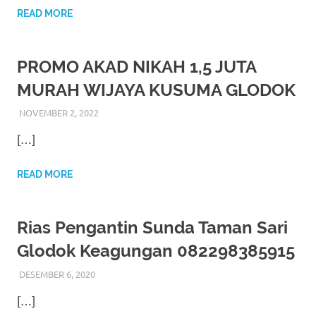
favorite
READ MORE
replica
PROMO AKAD NIKAH 1,5 JUTA
watches
.
MURAH WIJAYA KUSUMA GLODOK
24
NOVEMBER 2, 2022
RIASALIKHA
BEKASI
,
DEKORASI
,
JAKARTA SELATAN
,
JAKARTA
Hours
TIMUR
,
JAKARTA UTARA
,
MURAH
,
MUSLIM
,
PAKET
[…]
RIAS PENGANTIN MURAH
,
RIAS
,
RIAS PENGANTIN
Online
replica
READ MORE
rolex
.
Rias Pengantin Sunda Taman Sari
Discover
Glodok Keagungan 082298385915
More
DESEMBER 6, 2020
RIASALIKHA
AKAD NIKAH
,
DEKORASI
,
JAKARTA BARAT
,
RIAS
,
Here
RIAS PENGANTIN
,
RIAS PENGANTIN JAWA
,
RIAS
[…]
PENGANTIN SUNDA