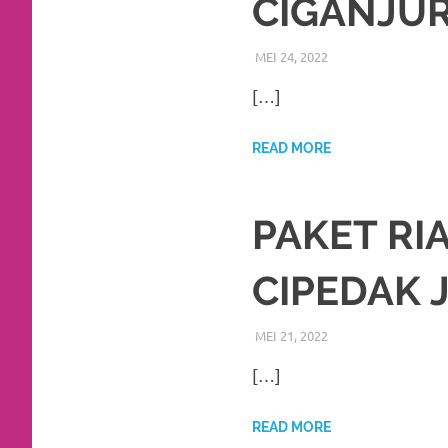
CIGANJUR
favorite
replica
MEI 24, 2022
RIASALIKHA
BEKASI
,
DEKORASI
,
watches
.
[…]
24
READ MORE
Hours
Online
PAKET RI
replica
CIPEDAK 
rolex
.
Discover
MEI 21, 2022
RIASALIKHA
BEKASI
,
DEKORASI
,
More
[…]
Here
READ MORE