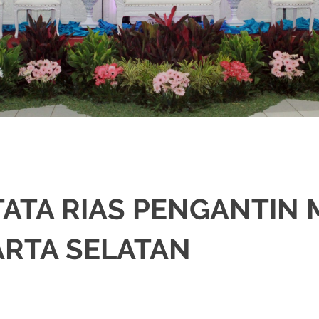
TATA RIAS PENGANTIN
ARTA SELATAN
,
JAKARTA SELATAN
,
JAKARTA TIMUR
,
JAKARTA UTARA
,
MURAH
,
MUSLIM
,
P