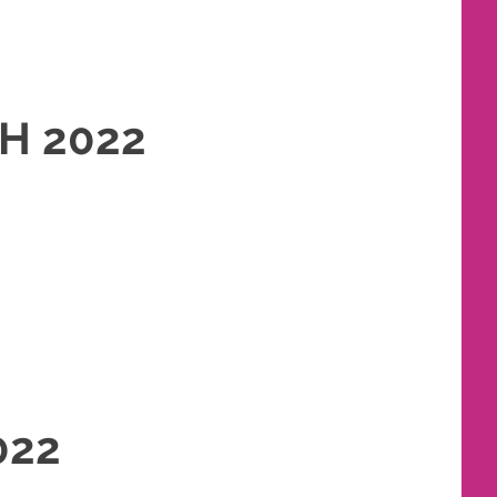
H 2022
AKET RIAS PENGANTIN MURAH
,
RIAS
,
RIAS PENGANTIN
022