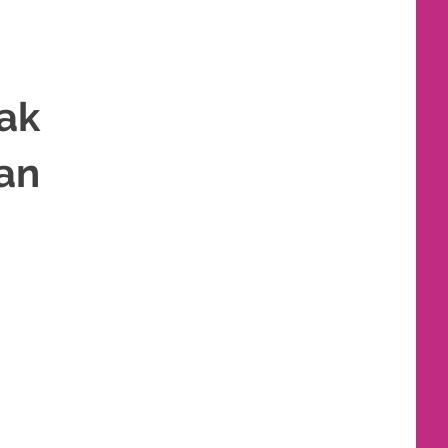
ak
an
AKET RIAS PENGANTIN MURAH
,
RIAS
,
RIAS PENGANTIN
,
RIAS PENGANTIN