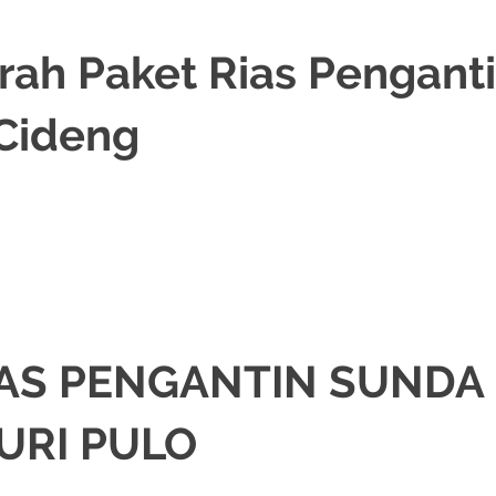
ah Paket Rias Pengant
 Cideng
ORASI
,
MURAH
,
MUSLIM
,
PAKET DEKORASI PELAMINAN
,
PAKET RIAS PENG
A
,
RIAS PENGANTIN SUNDA
,
TATA RIAS PENGANTIN
AS PENGANTIN SUNDA
URI PULO
DEKORASI
,
JAKARTA TIMUR
,
MURAH
,
MUSLIM
,
PAKET DEKORASI PELAMINA