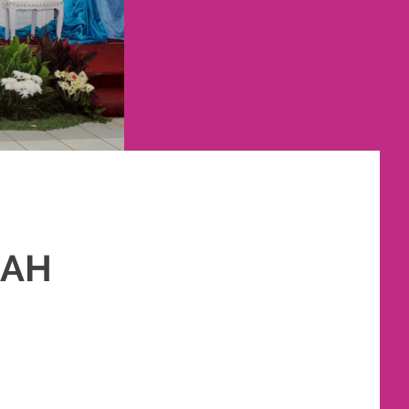
RAH
IM
,
PAKET RIAS PENGANTIN MURAH
,
RIAS
,
RIAS PENGANTIN