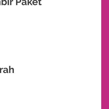
bir Paket
JAB
,
RIAS PENGANTIN JAWA
,
RIAS PENGANTIN SUNDA
,
TATA RIAS
rah
 MURAH
,
RIAS
,
RIAS PENGANTIN
,
RIAS PENGANTIN HIJAB
,
RIAS PENGANTIN