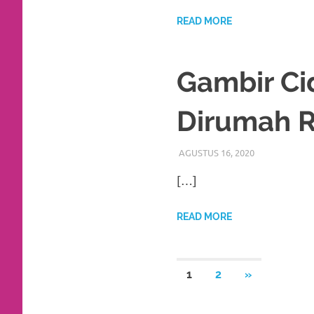
a
READ MORE
good
man
Gambir Ci
is
Dirumah R
luxury
replica
AGUSTUS 16, 2020
RIASALIKHA
AKAD NIKAH
,
watches
.
[…]
men's
READ MORE
https://www.drugswatches.com
.
Paginasi
NEXT
1
2
»
POSTS
pos