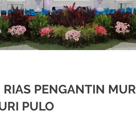
 RIAS PENGANTIN MU
URI PULO
RASI
,
JAKARTA SELATAN
,
JAKARTA TIMUR
,
JAKARTA UTARA
,
MURAH
,
MUSL