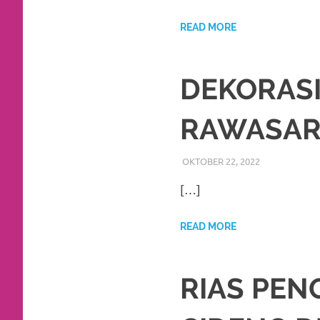
https://www.watchesb.com
.
go
READ MORE
to
DEKORASI
these
guys
RAWASAR
https://www.mortgagewatches.c
OKTOBER 22, 2022
RIASALIKHA
BEKASI
,
DEKO
his
[…]
comment
is
READ MORE
here
replica
RIAS PEN
watches
.