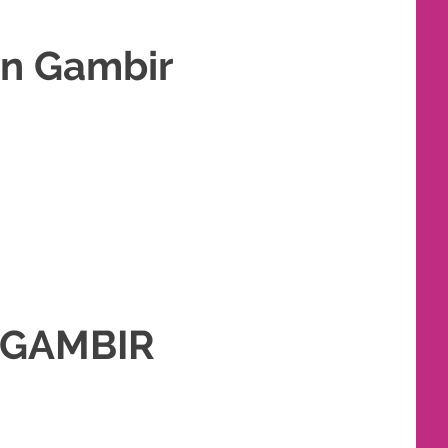
in Gambir
ANTIN MURAH
,
RIAS
,
RIAS PENGANTIN
,
RIAS PENGANTIN HIJAB
,
RIAS
 GAMBIR
N
,
PAKET RIAS PENGANTIN MURAH
,
RIAS
,
RIAS PENGANTIN
,
RIAS