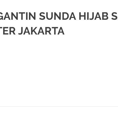
GANTIN SUNDA HIJAB
TER JAKARTA
,
DEKORASI
,
JAKARTA TIMUR
,
MURAH
,
MUSLIM
,
PAKET RIAS PENGANTIN M