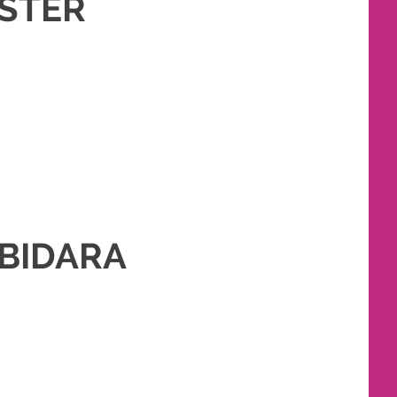
ESTER
KET RIAS PENGANTIN MURAH
,
RIAS
,
RIAS PENGANTIN
 BIDARA
,
PAKET RIAS PENGANTIN MURAH
,
RIAS
,
RIAS PENGANTIN