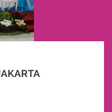
JAKARTA
ET DEKORASI PELAMINAN
,
PAKET RIAS PENGANTIN MURAH
,
PERNIKAHAN
,
,
SUNTING
,
TATA RIAS PENGANTIN