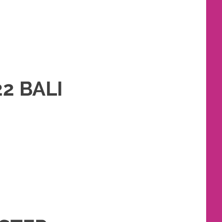
KET RIAS PENGANTIN MURAH
,
RIAS
,
RIAS PENGANTIN
2 BALI
KET RIAS PENGANTIN MURAH
,
RIAS
,
RIAS PENGANTIN