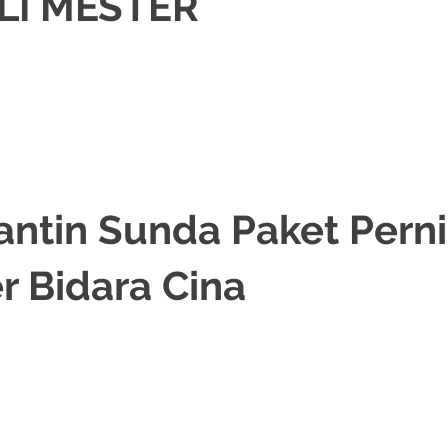
LI MESTER
ASI
,
JAKARTA TIMUR
,
MURAH
,
MUSLIM
,
PAKET DEKORASI PELAMINAN
,
PAK
NTIN JAWA
,
RIAS PENGANTIN SUNDA
,
TATA RIAS PENGANTIN
/
.
antin Sunda Paket Pern
r Bidara Cina
,
DEKORASI
,
JAKARTA TIMUR
,
MURAH
,
MUSLIM
,
PAKET DEKORASI PELAMIN
IJAB
,
RIAS PENGANTIN JAWA
,
RIAS PENGANTIN SUNDA
,
TATA RIAS PENGA