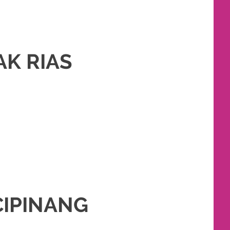
AK RIAS
IM
,
PADANG
,
PAES
,
PAKET DEKORASI PELAMINAN
,
PAKET RIAS PENGANTIN
 PENGANTIN SUNDA
,
S
,
SIGER
,
SUNDA
,
SUNTING
,
TATA RIAS PENGANTIN
CIPINANG