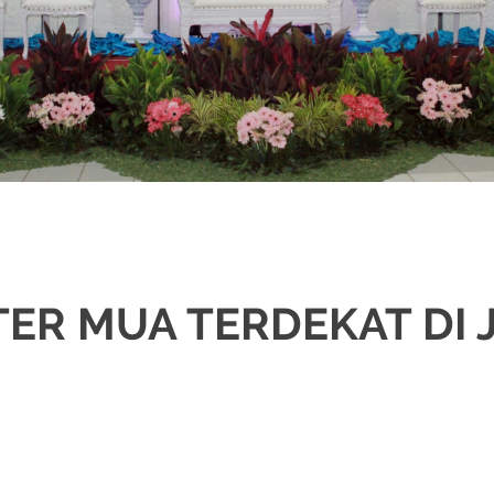
TER MUA TERDEKAT DI 
IKAH
,
BEKASI
,
CIKARANG
,
DEKORASI
,
MURAH
,
MUSLIM
,
PADANG
,
PAES
,
PAK
IN HIJAB
,
RIAS PENGANTIN JAWA
,
RIAS PENGANTIN SUNDA
,
SIGER
,
SUNDA