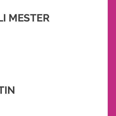
I MESTER
M
,
PAKET RIAS PENGANTIN MURAH
,
RIAS
,
RIAS PENGANTIN
TIN