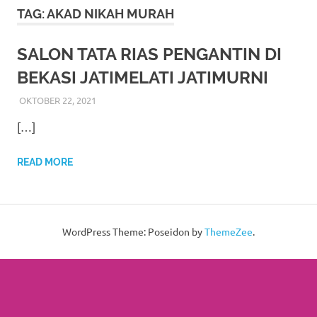
More
TAG:
AKAD NIKAH MURAH
hints
SALON TATA RIAS PENGANTIN DI
rolex
BEKASI JATIMELATI JATIMURNI
replica
.
OKTOBER 22, 2021
RIASALIKHA
ADAT
,
AKAD NIKAH
,
BEKASI
,
DEKORASI
,
JAWA
,
KOTOGADANG
,
MURAH
,
MUSLIM
,
PADANG
,
PAES
,
my
[…]
PAKET DEKORASI PELAMINAN
,
PAKET RIAS
PENGANTIN MURAH
,
RIAS
,
RIAS PENGANTIN
,
RIAS
website
PENGANTIN HIJAB
,
RIAS PENGANTIN JAWA
,
RIAS
READ MORE
PENGANTIN SUNDA
,
SIGER
,
SUNDA
,
SUNTING
,
TATA
https://www.watchesf.com
.
RIAS PENGANTIN
To
learn
WordPress Theme: Poseidon by
ThemeZee
.
more
about