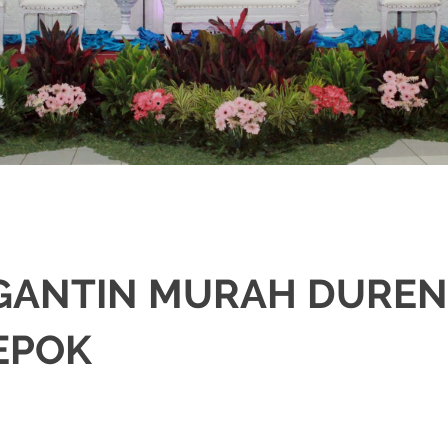
NGANTIN MURAH DURE
EPOK
SI
,
JAKARTA SELATAN
,
JAKARTA TIMUR
,
JAKARTA UTARA
,
MURAH
,
MUSLIM