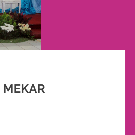
N MEKAR
,
PAKET RIAS PENGANTIN MURAH
,
RIAS
,
RIAS PENGANTIN