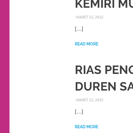
KEMIRI M
favorite
replica
MARET 22, 2022
RIASALIKHA
BEKASI
,
DEKORA
watches
.
[…]
24
READ MORE
Hours
Online
RIAS PEN
replica
DUREN S
rolex
.
Discover
MARET 22, 2022
RIASALIKHA
BEKASI
,
DEKORA
More
[…]
Here
READ MORE