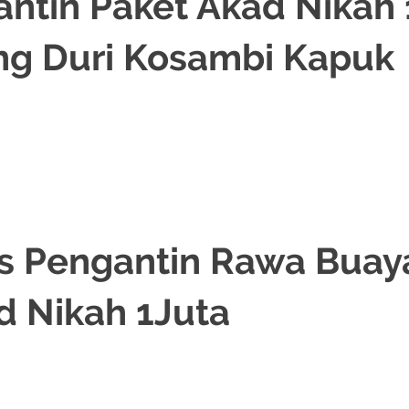
antin Paket Akad Nikah 
g Duri Kosambi Kapuk
PAKET DEKORASI PELAMINAN
,
PAKET RIAS PENGANTIN MURAH
,
RIAS PENG
/
.
s Pengantin Rawa Buay
d Nikah 1Juta
RIAS PENGANTIN
,
TATA RIAS PENGANTIN