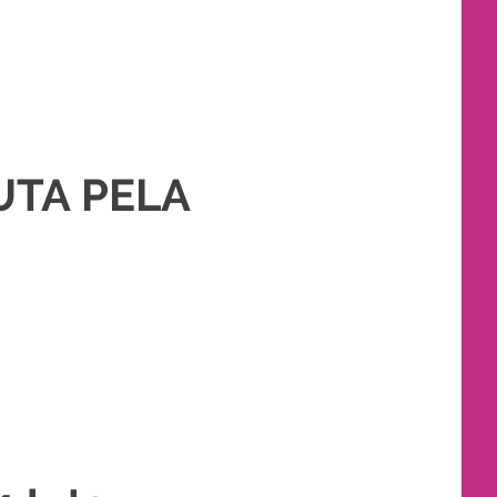
UTA PELA
,
PAKET RIAS PENGANTIN MURAH
,
RIAS
,
RIAS PENGANTIN