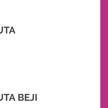
UTA
,
PAKET RIAS PENGANTIN MURAH
,
RIAS
,
RIAS PENGANTIN
TA BEJI